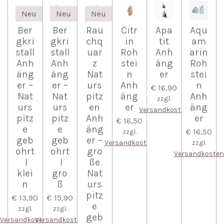
Neu
Neu
Neu
Ber
Ber
Rau
Citr
Apa
Aqu
gkri
gkri
chq
in
tit
am
stall
stall
uar
Roh
Anh
arin
Anh
Anh
z
stei
äng
Roh
äng
äng
Nat
n
er
stei
er –
er –
urs
Anh
n
€ 16,90
Nat
Nat
pitz
äng
Anh
zzgl.
urs
urs
en
er
äng
Versandkosten
pitz
pitz
Anh
er
€ 16,50
e
e
äng
€ 16,50
zzgl.
geb
geb
er –
Versandkosten
zzgl.
ohrt
ohrt
gro
Versandkosten
I
I
ße
klei
gro
Nat
n
ß
urs
pitz
€ 13,90
€ 15,90
e
zzgl.
zzgl.
geb
Versandkosten
Versandkosten