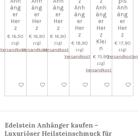
Anh
Anh
Anh
z
z
pis
äng
äng
äng
Anh
Anh
Anh
er
er
er
äng
äng
äng
Her
Her
Her
er
er
er
z
z
z
Her
Her
Her
z
z
z
€ 16,50
€ 16,90
€ 16,90
Klei
€ 18,90
€ 17,90
zzgl.
zzgl.
zzgl.
n
Versandkosten
Versandkosten
Versandkosten
zzgl.
zzgl.
€ 15,90
Versandkosten
Versandkosten
zzgl.
Versandkosten
In den Warenkorb
In den Warenkorb
In den Warenkorb
Bei Verfügbarkeit benachri
In den Warenkorb
In den W
Edelstein Anhänger kaufen –
Luxuriöser Heilsteinschmuck für