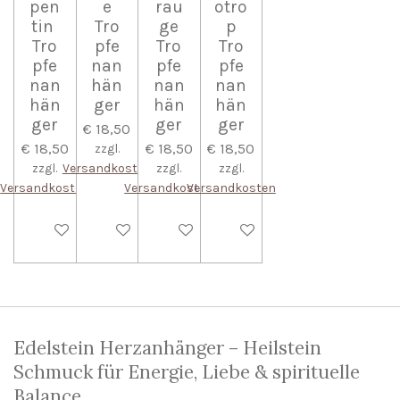
pen
e
rau
otro
tin
Tro
ge
p
Tro
pfe
Tro
Tro
pfe
nan
pfe
pfe
nan
hän
nan
nan
hän
ger
hän
hän
ger
ger
ger
€ 18,50
€ 18,50
€ 18,50
€ 18,50
zzgl.
zzgl.
Versandkosten
zzgl.
zzgl.
Versandkosten
Versandkosten
Versandkosten
In den Warenkorb
In den Warenkorb
In den Warenkorb
In den Warenkorb
Edelstein Herzanhänger – Heilstein
Schmuck für Energie, Liebe & spirituelle
Balance