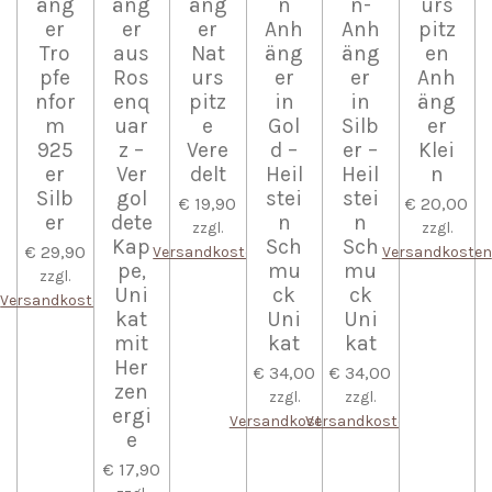
äng
äng
äng
n
n-
urs
er
er
er
Anh
Anh
pitz
Tro
aus
Nat
äng
äng
en
pfe
Ros
urs
er
er
Anh
nfor
enq
pitz
in
in
äng
m
uar
e
Gol
Silb
er
925
z –
Vere
d –
er –
Klei
er
Ver
delt
Heil
Heil
n
Silb
gol
stei
stei
€ 19,90
€ 20,00
er
dete
n
n
zzgl.
zzgl.
Kap
Sch
Sch
€ 29,90
Versandkosten
Versandkosten
pe,
mu
mu
zzgl.
Uni
ck
ck
Versandkosten
kat
Uni
Uni
mit
kat
kat
Her
€ 34,00
€ 34,00
zen
zzgl.
zzgl.
ergi
Versandkosten
Versandkosten
e
€ 17,90