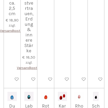
ca.
stve
2,5
rtra
cm
uen,
Erd
€ 18,90
ung
zzgl.
&
Versandkosten
inn
ere
Stär
ke
€ 18,50
zzgl.
Versandkosten
In den Warenkorb
In den Warenkorb
In den Warenkorb
In den Warenkorb
In den Warenkorb
In den W
Du
Lab
Rot
Kar
Rho
Sch