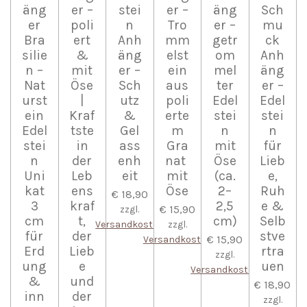
äng
er –
stei
er –
äng
Sch
er
poli
n
Tro
er –
mu
Bra
ert
Anh
mm
getr
ck
silie
&
äng
elst
om
Anh
n –
mit
er –
ein
mel
äng
Nat
Öse
Sch
aus
ter
er –
urst
|
utz
poli
Edel
Edel
ein
Kraf
&
erte
stei
stei
Edel
tste
Gel
m
n
n
stei
in
ass
Gra
mit
für
n
der
enh
nat
Öse
Lieb
Uni
Leb
eit
mit
(ca.
e,
kat
ens
Öse
2–
Ruh
€ 18,90
3
kraf
2,5
e &
€ 15,90
zzgl.
cm
t,
cm)
Selb
Versandkosten
zzgl.
für
der
stve
€ 15,90
Versandkosten
Erd
Lieb
rtra
zzgl.
ung
e
uen
Versandkosten
&
und
€ 18,90
inn
der
zzgl.