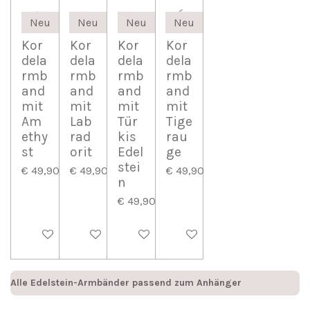
Neu
Neu
Neu
Neu
Kor
Kor
Kor
Kor
dela
dela
dela
dela
rmb
rmb
rmb
rmb
and
and
and
and
mit
mit
mit
mit
Am
Lab
Tür
Tige
ethy
rad
kis
rau
st
orit
Edel
ge
stei
€ 49,90
€ 49,90
€ 49,90
n
€ 49,90
In den Warenkorb
In den Warenkorb
In den Warenkorb
In den Warenkorb
Alle Edelstein-Armbänder passend zum Anhänger