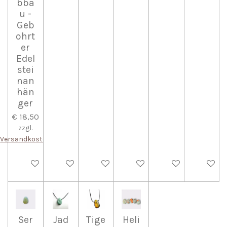
bba
u -
Geb
ohrt
er
Edel
stei
nan
hän
ger
€ 18,50
zzgl.
Versandkosten
In den Warenkorb
In den Warenkorb
In den Warenkorb
In den Warenkorb
In den Warenkorb
In den W
Ser
Jad
Tige
Heli