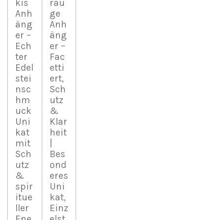
kis
rau
Anh
ge
äng
Anh
er –
äng
Ech
er –
ter
Fac
Edel
etti
stei
ert,
nsc
Sch
hm
utz
uck
&
Uni
Klar
kat
heit
mit
|
Sch
Bes
utz
ond
&
eres
spir
Uni
itue
kat,
ller
Einz
Ene
elst