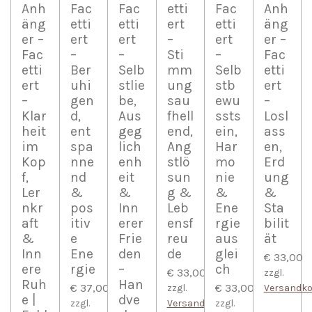
Anh
Fac
Fac
etti
Fac
Anh
äng
etti
etti
ert
etti
äng
er –
ert
ert
–
ert
er –
Fac
–
–
Sti
–
Fac
etti
Ber
Selb
mm
Selb
etti
ert
uhi
stlie
ung
stb
ert
–
gen
be,
sau
ewu
–
Klar
d,
Aus
fhell
ssts
Losl
heit
ent
geg
end,
ein,
ass
im
spa
lich
Ang
Har
en,
Kop
nne
enh
stlö
mo
Erd
f,
nd
eit
sun
nie
ung
Ler
&
&
g &
&
&
nkr
pos
Inn
Leb
Ene
Sta
aft
itiv
erer
ensf
rgie
bilit
&
e
Frie
reu
aus
ät
Inn
Ene
den
de
glei
€ 33,00
ere
rgie
–
ch
€ 33,00
zzgl.
Ruh
Han
€ 37,00
€ 33,00
zzgl.
Versandko
e |
dve
zzgl.
Versandkosten
zzgl.