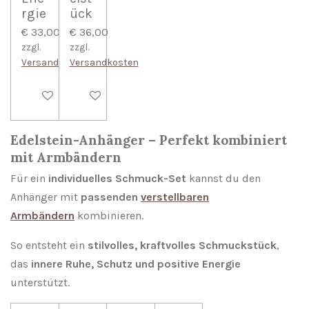
rgie
ück
€ 33,00
€ 36,00
zzgl.
zzgl.
Versandkosten
Versandkosten
In den Warenkorb
Bei Verfügbarkeit benachrichtigen
Edelstein-Anhänger – Perfekt kombiniert
mit Armbändern
Für ein
individuelles Schmuck-Set
kannst du den
Anhänger mit
passenden
verstellbaren
Armbändern
kombinieren.
So entsteht ein
stilvolles, kraftvolles Schmuckstück
,
das
innere Ruhe, Schutz und positive Energie
unterstützt.