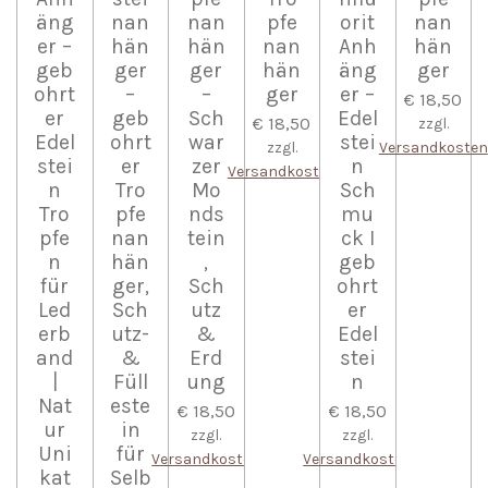
äng
nan
nan
pfe
orit
nan
er –
hän
hän
nan
Anh
hän
geb
ger
ger
hän
äng
ger
ohrt
–
–
ger
er –
€ 18,50
er
geb
Sch
Edel
€ 18,50
zzgl.
Edel
ohrt
war
stei
zzgl.
Versandkosten
stei
er
zer
n
Versandkosten
n
Tro
Mo
Sch
Tro
pfe
nds
mu
pfe
nan
tein
ck I
n
hän
,
geb
für
ger,
Sch
ohrt
Led
Sch
utz
er
erb
utz-
&
Edel
and
&
Erd
stei
|
Füll
ung
n
Nat
este
€ 18,50
€ 18,50
ur
in
zzgl.
zzgl.
Uni
für
Versandkosten
Versandkosten
kat
Selb