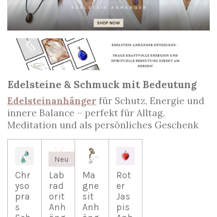
Edelsteine & Schmuck mit Bedeutung
Edelsteinanhänger
für Schutz, Energie und
innere Balance – perfekt für Alltag,
Meditation und als persönliches Geschenk
Neu
Chr
Lab
Ma
Rot
yso
rad
gne
er
pra
orit
sit
Jas
s
Anh
Anh
pis