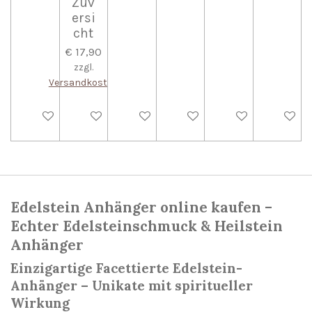
Zuv
ersi
cht
€ 17,90
zzgl.
Versandkosten
In den Warenkorb
In den Warenkorb
In den Warenkorb
In den Warenkorb
In den Warenkorb
In den W
Edelstein Anhänger online kaufen –
Echter Edelsteinschmuck & Heilstein
Anhänger
Einzigartige Facettierte Edelstein-
Anhänger – Unikate mit spiritueller
Wirkung