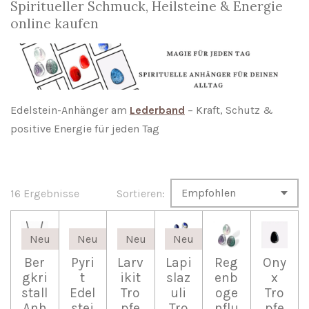
Spiritueller Schmuck, Heilsteine & Energie
online kaufen
Edelstein-Anhänger am
Lederband
– Kraft, Schutz &
positive Energie für jeden Tag
16 Ergebnisse
Sortieren:
Neu
Neu
Neu
Neu
Ber
Pyri
Larv
Lapi
Reg
Ony
gkri
t
ikit
slaz
enb
x
stall
Edel
Tro
uli
oge
Tro
Anh
stei
pfe
Tro
nflu
pfe