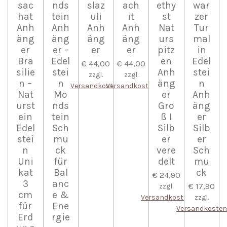
sac
nds
slaz
ach
ethy
war
hat
tein
uli
it
st
zer
Anh
Anh
Anh
Anh
Nat
Tur
äng
äng
äng
äng
urs
mal
er
er –
er
er
pitz
in
Bra
Edel
en
Edel
€ 44,00
€ 44,00
silie
stei
Anh
stei
zzgl.
zzgl.
n –
n
äng
n
Versandkosten
Versandkosten
Nat
Mo
er
Anh
urst
nds
Gro
äng
ein
tein
ß I
er
Edel
Sch
Silb
Silb
stei
mu
er
er
n
ck
vere
Sch
Uni
für
delt
mu
kat
Bal
ck
€ 24,90
3
anc
€ 17,90
zzgl.
cm
e &
Versandkosten
zzgl.
für
Ene
Versandkosten
Erd
rgie