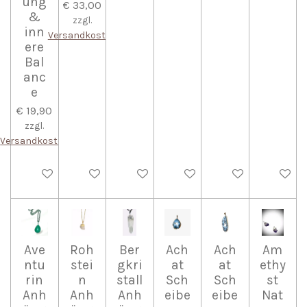
ung
€ 33,00
&
zzgl.
inn
Versandkosten
ere
Bal
anc
e
€ 19,90
zzgl.
Versandkosten
In den Warenkorb
In den Warenkorb
In den Warenkorb
In den Warenkorb
In den Warenkorb
In den W
Ave
Roh
Ber
Ach
Ach
Am
ntu
stei
gkri
at
at
ethy
rin
n
stall
Sch
Sch
st
Anh
Anh
Anh
eibe
eibe
Nat