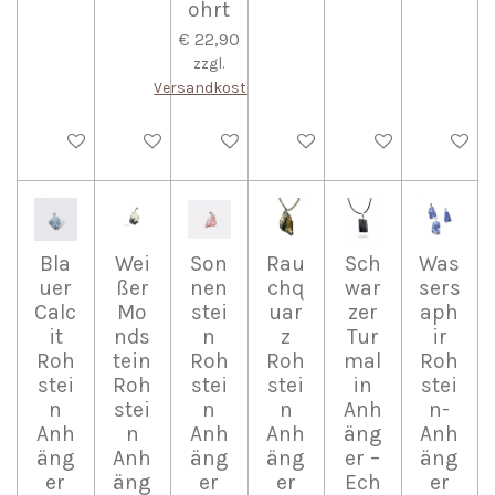
ohrt
€ 22,90
zzgl.
Versandkosten
In den Warenkorb
In den Warenkorb
In den Warenkorb
In den Warenkorb
In den Warenkorb
In den W
Bla
Wei
Son
Rau
Sch
Was
uer
ßer
nen
chq
war
sers
Calc
Mo
stei
uar
zer
aph
it
nds
n
z
Tur
ir
Roh
tein
Roh
Roh
mal
Roh
stei
Roh
stei
stei
in
stei
n
stei
n
n
Anh
n-
Anh
n
Anh
Anh
äng
Anh
äng
Anh
äng
äng
er –
äng
er
äng
er
er
Ech
er