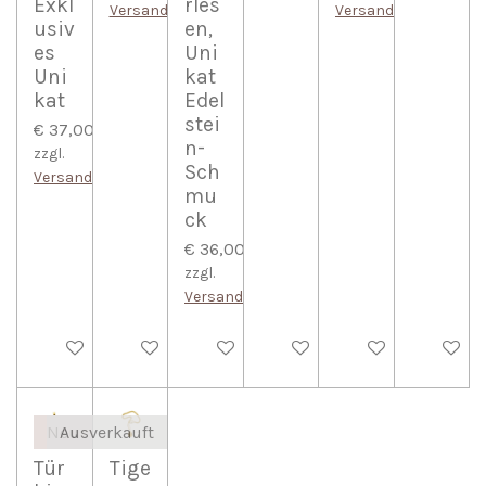
Exkl
rles
Versandkosten
Versandkosten
usiv
en,
es
Uni
Uni
kat
kat
Edel
stei
€ 37,00
n-
zzgl.
Sch
Versandkosten
mu
ck
€ 36,00
zzgl.
Versandkosten
Bei Verfügbarkeit benachrichtigen
Bei Verfügbarkeit benachrichtigen
In den Warenkorb
In den Warenkorb
In den Warenkorb
In den W
Neu
Ausverkauft
Tür
Tige