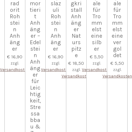
rad
mor
slaz
gkri
ale
ale
orit
tieri
uli
stall
für
für
Roh
t
Roh
Anh
Tro
Tro
stei
Anh
stei
äng
mm
mm
n
äng
n
er
elst
elst
Anh
er –
Anh
Nat
eine
eine
äng
Edel
äng
urs
silb
ver
er
stei
er
pitz
er
gol
n
e
det
€ 16,90
€ 16,90
€ 5,50
Anh
€ 18,50
€ 5,50
zzgl.
zzgl.
zzgl.
äng
Versandkosten
Versandkosten
zzgl.
Versandkosten
zzgl.
er
Versandkosten
Versandkosten
für
Leic
htig
keit,
Stre
ssa
bba
u &