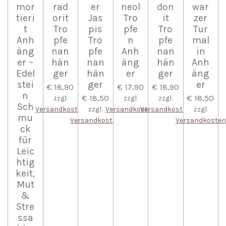
mor
rad
er
neol
don
war
tieri
orit
Jas
Tro
it
zer
t
Tro
pis
pfe
Tro
Tur
Anh
pfe
Tro
n
pfe
mal
äng
nan
pfe
Anh
nan
in
er –
hän
nan
äng
hän
Anh
Edel
ger
hän
er
ger
äng
stei
ger
er
€ 18,90
€ 17,90
€ 18,90
n
€ 18,50
€ 18,50
zzgl.
zzgl.
zzgl.
Sch
Versandkosten
zzgl.
Versandkosten
Versandkosten
zzgl.
mu
Versandkosten
Versandkosten
ck
für
Leic
htig
keit,
Mut
&
Stre
ssa