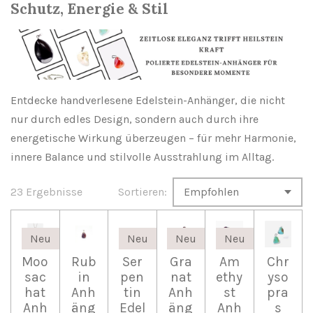
Schutz, Energie & Stil
Entdecke handverlesene Edelstein-Anhänger, die nicht
nur durch edles Design, sondern auch durch ihre
energetische Wirkung überzeugen – für mehr Harmonie,
innere Balance und stilvolle Ausstrahlung im Alltag.
23 Ergebnisse
Sortieren:
Neu
Neu
Neu
Neu
Moo
Rub
Ser
Gra
Am
Chr
sac
in
pen
nat
ethy
yso
hat
Anh
tin
Anh
st
pra
Anh
äng
Edel
äng
Anh
s