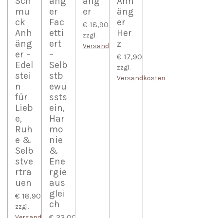
Sch
äng
äng
Anh
mu
er
er
äng
ck
Fac
er
€ 18,90
Anh
etti
Her
zzgl.
äng
ert
z
Versandkosten
er –
–
€ 17,90
Edel
Selb
zzgl.
stei
stb
Versandkosten
n
ewu
für
ssts
Lieb
ein,
e,
Har
Ruh
mo
e &
nie
Selb
&
stve
Ene
rtra
rgie
uen
aus
glei
€ 18,90
ch
zzgl.
€ 33,00
Versandkosten