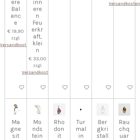
ere
inn
Versandkosten
Bal
ere
anc
n
e
Feu
erkr
€ 19,90
aft,
zzgl.
klei
Versandkosten
n
€ 33,00
zzgl.
Versandkosten
In den Warenkorb
In den Warenkorb
In den Warenkorb
In den Warenkorb
In den Warenkorb
In den W
Ma
Mo
Rho
Tur
Ber
Rau
gne
nds
don
mal
gkri
chq
sit
tein
it
in
stall
uar