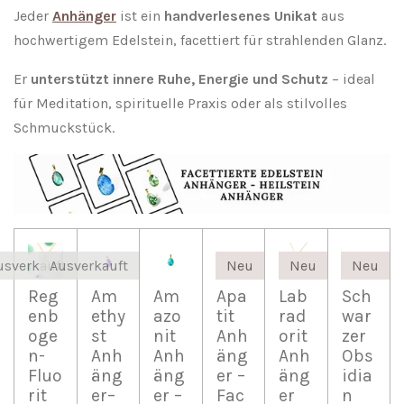
Jeder
Anhänger
ist ein
handverlesenes Unikat
aus
hochwertigem Edelstein, facettiert für strahlenden Glanz.
Er
unterstützt innere Ruhe, Energie und Schutz
– ideal
für Meditation, spirituelle Praxis oder als stilvolles
Schmuckstück.
usverkauft
Ausverkauft
Neu
Neu
Neu
Reg
Am
Am
Apa
Lab
Sch
enb
ethy
azo
tit
rad
war
oge
st
nit
Anh
orit
zer
n-
Anh
Anh
äng
Anh
Obs
Fluo
äng
äng
er –
äng
idia
rit
er–
er –
Fac
er
n