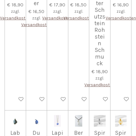
er
ter
€ 18,90
€ 17,90
€ 18,50
€ 16,90
Sch
€ 16,50
zzgl.
zzgl.
zzgl.
zzgl.
utzs
Versandkosten
zzgl.
Versandkosten
Versandkosten
Versandkosten
tein
Versandkosten
Roh
stei
n
Sch
mu
ck
€ 18,90
zzgl.
Versandkosten
In den Warenkorb
In den Warenkorb
In den Warenkorb
In den Warenkorb
In den Warenkorb
In den W
Lab
Du
Lapi
Ber
Spir
Spir