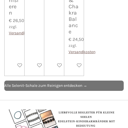
nisi
&
ere
Cha
n
kra
Bal
€ 26,50
anc
zzgl.
e
Versandkosten
€ 24,50
zzgl.
Versandkosten
In den Warenkorb
In den Warenkorb
In den Warenkorb
In den Warenkorb
Alle Selenit-Schale zum Reinigen entdecken →