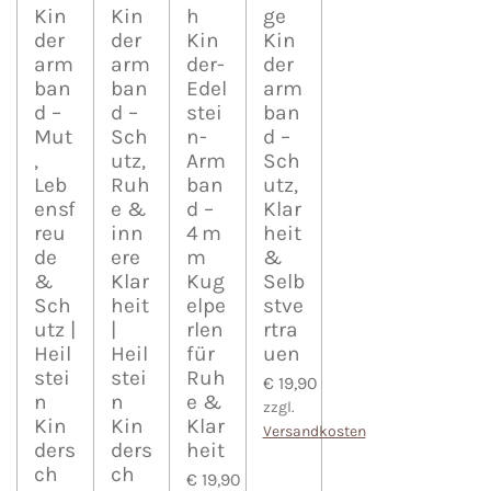
Kin
Kin
h
ge
der
der
Kin
Kin
arm
arm
der-
der
ban
ban
Edel
arm
d –
d –
stei
ban
Mut
Sch
n-
d –
,
utz,
Arm
Sch
Leb
Ruh
ban
utz,
ensf
e &
d –
Klar
reu
inn
4 m
heit
de
ere
m
&
&
Klar
Kug
Selb
Sch
heit
elpe
stve
utz |
|
rlen
rtra
Heil
Heil
für
uen
stei
stei
Ruh
€ 19,90
n
n
e &
zzgl.
Kin
Kin
Klar
Versandkosten
ders
ders
heit
ch
ch
€ 19,90