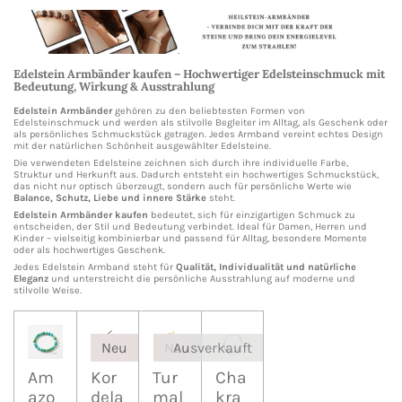
Edelstein Armbänder kaufen – Hochwertiger Edelsteinschmuck mit
Bedeutung, Wirkung & Ausstrahlung
Edelstein Armbänder
gehören zu den beliebtesten Formen von
Edelsteinschmuck und werden als stilvolle Begleiter im Alltag, als Geschenk oder
als persönliches Schmuckstück getragen. Jedes Armband vereint echtes Design
mit der natürlichen Schönheit ausgewählter Edelsteine.
Die verwendeten Edelsteine zeichnen sich durch ihre individuelle Farbe,
Struktur und Herkunft aus. Dadurch entsteht ein hochwertiges Schmuckstück,
das nicht nur optisch überzeugt, sondern auch für persönliche Werte wie
Balance, Schutz, Liebe und innere Stärke
steht.
Edelstein Armbänder kaufen
bedeutet, sich für einzigartigen Schmuck zu
entscheiden, der Stil und Bedeutung verbindet. Ideal für Damen, Herren und
Kinder – vielseitig kombinierbar und passend für Alltag, besondere Momente
oder als hochwertiges Geschenk.
Jedes Edelstein Armband steht für
Qualität, Individualität und natürliche
Eleganz
und unterstreicht die persönliche Ausstrahlung auf moderne und
stilvolle Weise.
Neu
Neu
Ausverkauft
Am
Kor
Tur
Cha
azo
dela
mal
kra