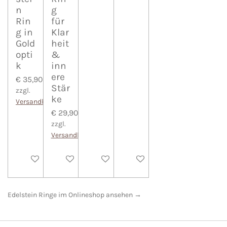
n
g
Rin
für
g in
Klar
Gold
heit
opti
&
k
inn
ere
€ 35,90
Stär
zzgl.
ke
Versandkosten
€ 29,90
zzgl.
Versandkosten
In den Warenkorb
In den Warenkorb
In den Warenkorb
In den Warenkorb
Edelstein Ringe im Onlineshop ansehen →