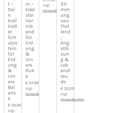
t –
m –
Sti
zzgl.
Dei
Edel
mm
Versandkosten
n
stei
ung
kraf
nar
sau
tvoll
mb
fhel
er
and
lend
Sch
für
,
utzs
Erd
Ang
tein
ung
stlö
für
&
sun
Erd
inn
g &
ung
ere
Leb
&
Ruh
ensf
inn
e
reu
ere
de
€ 27,90
Bal
€ 33,00
zzgl.
anc
Versandkosten
zzgl.
e
Versandkosten
€ 34,90
zzgl.