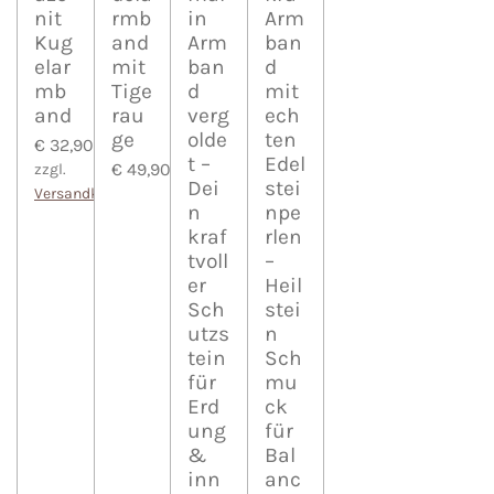
nit
rmb
in
Arm
Kug
and
Arm
ban
elar
mit
ban
d
mb
Tige
d
mit
and
rau
verg
ech
ge
olde
ten
€ 32,90
t –
Edel
€ 49,90
zzgl.
Dei
stei
Versandkosten
n
npe
kraf
rlen
tvoll
–
er
Heil
Sch
stei
utzs
n
tein
Sch
für
mu
Erd
ck
ung
für
&
Bal
inn
anc