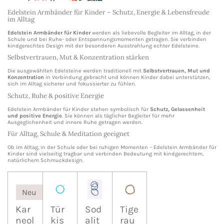
Edelstein Armbänder für Kinder – Schutz, Energie & Lebensfreude
im Alltag
Edelstein Armbänder für Kinder
werden als liebevolle Begleiter im Alltag, in der
Schule und bei Ruhe- oder Entspannungsmomenten getragen. Sie verbinden
kindgerechtes Design mit der besonderen Ausstrahlung echter Edelsteine.
Selbstvertrauen, Mut & Konzentration stärken
Die ausgewählten Edelsteine werden traditionell mit
Selbstvertrauen, Mut und
Konzentration
in Verbindung gebracht und können Kinder dabei unterstützen,
sich im Alltag sicherer und fokussierter zu fühlen.
Schutz, Ruhe & positive Energie
Edelstein Armbänder für Kinder stehen symbolisch für
Schutz, Gelassenheit
und positive Energie
. Sie können als täglicher Begleiter für mehr
Ausgeglichenheit und innere Ruhe getragen werden.
Für Alltag, Schule & Meditation geeignet
Ob im Alltag, in der Schule oder bei ruhigen Momenten – Edelstein Armbänder für
Kinder sind vielseitig tragbar und verbinden Bedeutung mit kindgerechtem,
natürlichem Schmuckdesign.
Neu
Kar
Tür
Sod
Tige
neol
kis
alit
rau