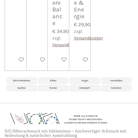
ere
e &
Bal
Ene
anc
rgie
e
€ 29,90
€ 34,90
zzgl.
zzgl.
Versandkosten
Versandkosten
In den Warenkorb
In den Warenkorb
In den Warenkorb
Bei Verfügbarkeit benachri
Alle Armbänder
Silber
Kugel
Verstellbar
Splitter
Kinder
Edelstahl
Edelstein
925 Silberschmuck mit Edelsteinen – hochwertiger Schmuck mit
Bedeutung & natürlicher Ausstrahlung