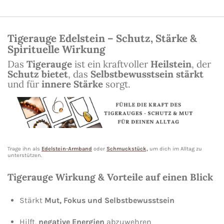
Tigerauge Edelstein – Schutz, Stärke &
Spirituelle Wirkung
Das
Tigerauge
ist ein kraftvoller
Heilstein
, der
Schutz bietet
, das
Selbstbewusstsein stärkt
und für
innere Stärke
sorgt.
Trage ihn als
Edelstein-Armband
oder
Schmuckstück,
um dich im Alltag zu
unterstützen.
Tigerauge Wirkung & Vorteile auf einen Blick
Stärkt
Mut, Fokus und Selbstbewusstsein
Hilft,
negative Energien
abzuwehren