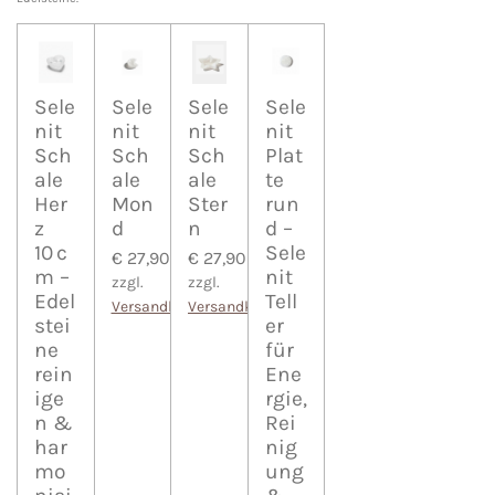
Sele
Sele
Sele
Sele
nit
nit
nit
nit
Sch
Sch
Sch
Plat
ale
ale
ale
te
Her
Mon
Ster
run
z
d
n
d –
10 c
Sele
€ 27,90
€ 27,90
m –
nit
zzgl.
zzgl.
Edel
Tell
Versandkosten
Versandkosten
stei
er
ne
für
rein
Ene
ige
rgie,
n &
Rei
har
nig
mo
ung