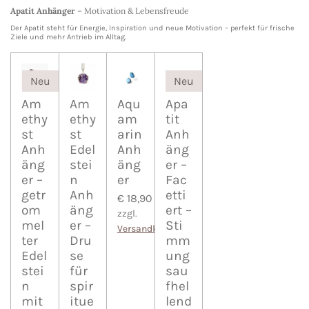
Apatit Anhänger
– Motivation & Lebensfreude
Der Apatit steht für Energie, Inspiration und neue Motivation – perfekt für frische
Ziele und mehr Antrieb im Alltag.
Neu
Neu
Am
Am
Aqu
Apa
ethy
ethy
am
tit
st
st
arin
Anh
Anh
Edel
Anh
äng
äng
stei
äng
er –
er –
n
er
Fac
getr
Anh
etti
€ 18,90
om
äng
ert –
zzgl.
mel
er –
Sti
Versandkosten
ter
Dru
mm
Edel
se
ung
stei
für
sau
n
spir
fhel
mit
itue
lend