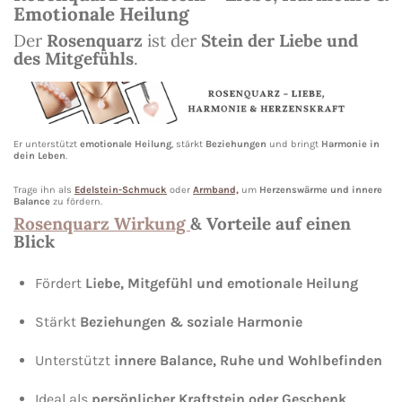
Emotionale Heilung
Der
Rosenquarz
ist der
Stein der Liebe und
des Mitgefühls
.
Er unterstützt
emotionale Heilung
, stärkt
Beziehungen
und bringt
Harmonie in
dein Leben
.
Trage ihn als
Edelstein-Schmuck
oder
Armband,
um
Herzenswärme und innere
Balance
zu fördern.
Rosenquarz Wirkung
& Vorteile auf einen
Blick
Fördert
Liebe, Mitgefühl und emotionale Heilung
Stärkt
Beziehungen & soziale Harmonie
Unterstützt
innere Balance, Ruhe und Wohlbefinden
Ideal als
persönlicher Kraftstein oder Geschenk