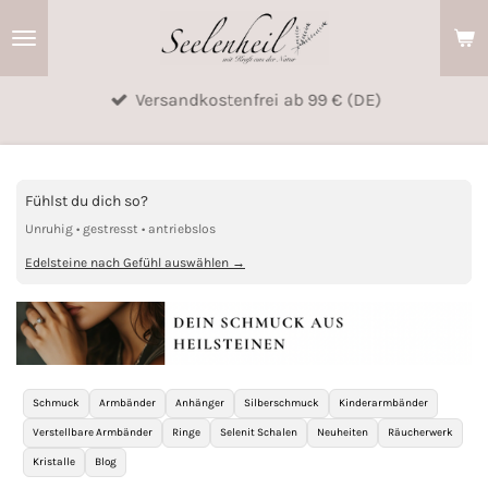
Zum
Hauptinhalt
springen
Versandkostenfrei ab 99 € (DE)
Fühlst du dich so?
Unruhig • gestresst • antriebslos
Edelsteine nach Gefühl auswählen →
Schmuck
Armbänder
Anhänger
Silberschmuck
Kinderarmbänder
Verstellbare Armbänder
Ringe
Selenit Schalen
Neuheiten
Räucherwerk
Kristalle
Blog