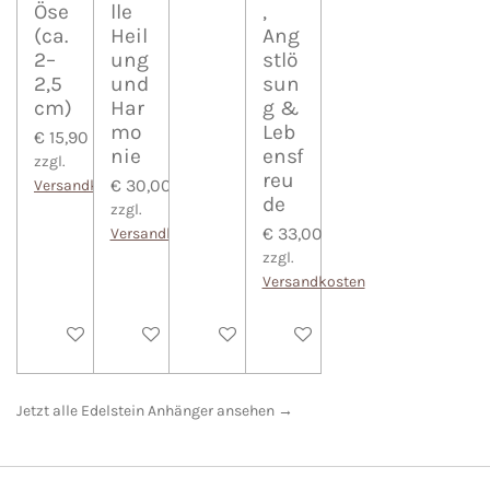
Öse
lle
,
(ca.
Heil
Ang
2–
ung
stlö
2,5
und
sun
cm)
Har
g &
mo
Leb
€ 15,90
nie
ensf
zzgl.
reu
€ 30,00
Versandkosten
de
zzgl.
€ 33,00
Versandkosten
zzgl.
Versandkosten
In den Warenkorb
In den Warenkorb
In den Warenkorb
In den Warenkorb
Jetzt alle Edelstein Anhänger ansehen →