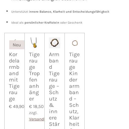
Unterstützt
innere Balance, Klarheit und Entscheidungsfähigkeit
Ideal als
persönlicher Kraftstein
oder Geschenk
Neu
Kor
Tige
Arm
Tige
dela
rau
ban
rau
rmb
ge
d
ge
and
Trop
Tige
Kin
mit
fen
rau
der
Tige
anh
ge –
arm
rau
äng
Sch
ban
ge
er
utz
d –
&
Sch
€ 49,90
€ 18,50
inn
utz,
zzgl.
ere
Klar
Versandkosten
Stär
heit