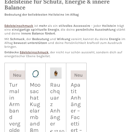
Edelsteine für Schutz, Energie & innere
Balance
Bedeutung der beliebtesten Heilsteine im Alltag
Edelsteinschmuck
ist
mehr
als ein
stilvolles Accessoire
– jeder
Heilstein
trägt
eine
einzigartige spirituelle Energie
, die deine
persönliche Ausstrahlung
stärkt
und deine
innere Balance fördert
.
Mit
Schmuck
, der
Bedeutung
und
Wirkung
vereint, kannst du deine
Energie
im
Alltag
bewusst
unterstützen
und deine Persönlichkeit kraftvoll zum Ausdruck
bringen.
Entdecke
Edelsteinschmuck
, der nicht nur schön aussieht, sondern dich auf
energetischer Ebene begleitet.
Neu
Neu
Tur
Moo
Rau
Apa
mal
sac
chq
tit
in
hat
uar
Anh
Arm
Kug
z
äng
ban
elar
Anh
er –
d
mb
äng
Fac
verg
and
er
etti
olde
8m
ert –
€ 17,50