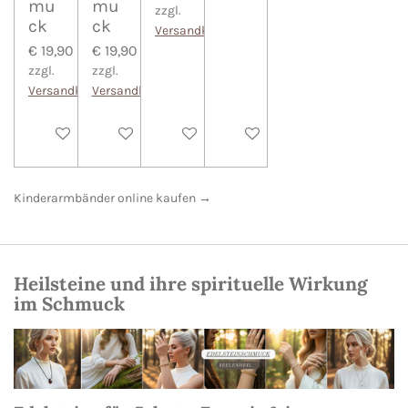
mu
mu
zzgl.
ck
ck
Versandkosten
€ 19,90
€ 19,90
zzgl.
zzgl.
Versandkosten
Versandkosten
In den Warenkorb
In den Warenkorb
In den Warenkorb
In den Warenkorb
Kinderarmbänder online kaufen →
Heilsteine und ihre spirituelle Wirkung
im Schmuck