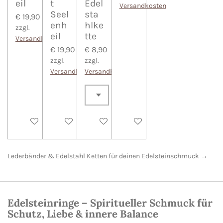
eil
t
Edel
Versandkosten
Seel
sta
€ 19,90
enh
hlke
zzgl.
eil
tte
Versandkosten
€ 19,90
€ 8,90
zzgl.
zzgl.
Versandkosten
Versandkosten
In den Warenkorb
In den Warenkorb
In den Warenkorb
In den Warenkorb
Lederbänder & Edelstahl Ketten für deinen Edelsteinschmuck →
Edelsteinringe – Spiritueller Schmuck für
Schutz, Liebe & innere Balance