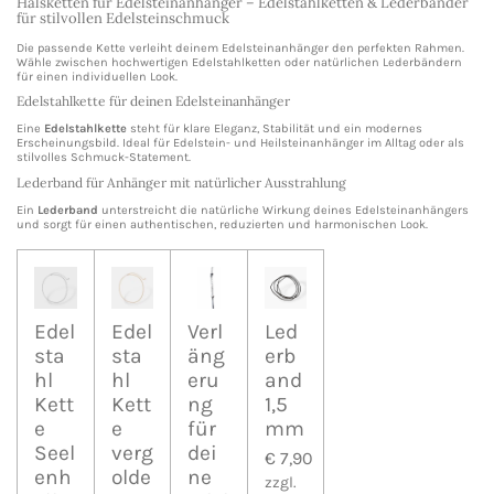
Halsketten für Edelsteinanhänger – Edelstahlketten & Lederbänder
für stilvollen Edelsteinschmuck
Die passende Kette verleiht deinem Edelsteinanhänger den perfekten Rahmen.
Wähle zwischen hochwertigen Edelstahlketten oder natürlichen Lederbändern
für einen individuellen Look.
Edelstahlkette für deinen Edelsteinanhänger
Eine
Edelstahlkette
steht für klare Eleganz, Stabilität und ein modernes
Erscheinungsbild. Ideal für Edelstein- und Heilsteinanhänger im Alltag oder als
stilvolles Schmuck-Statement.
Lederband für Anhänger mit natürlicher Ausstrahlung
Ein
Lederband
unterstreicht die natürliche Wirkung deines Edelsteinanhängers
und sorgt für einen authentischen, reduzierten und harmonischen Look.
Edel
Edel
Verl
Led
sta
sta
äng
erb
hl
hl
eru
and
Kett
Kett
ng
1,5
e
e
für
mm
Seel
verg
dei
€ 7,90
enh
olde
ne
zzgl.