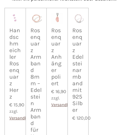
Han
Ros
Ros
Ros
dsc
enq
enq
enq
hm
uar
uar
uar
eich
z
z
z
ler
Arm
Anh
Edel
Ros
ban
äng
stei
enq
d
er
nar
uar
8m
poli
mb
z
m –
ert
and
Her
Edel
mit
€ 16,90
z
stei
925
zzgl.
n
Silb
€ 15,90
Versandkosten
Arm
er
zzgl.
ban
€ 120,00
Versandkosten
d
für