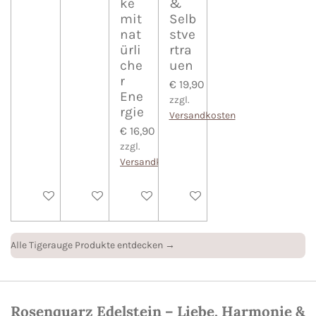
ke
&
mit
Selb
nat
stve
ürli
rtra
che
uen
r
€ 19,90
Ene
zzgl.
rgie
Versandkosten
€ 16,90
zzgl.
Versandkosten
In den Warenkorb
In den Warenkorb
In den Warenkorb
In den Warenkorb
Alle Tigerauge Produkte entdecken →
Rosenquarz Edelstein – Liebe, Harmonie &