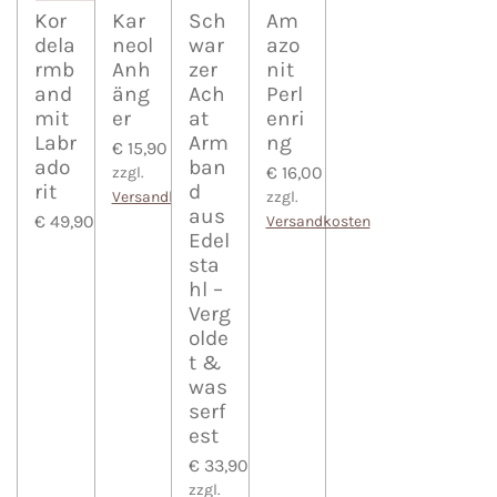
Kor
Kar
Sch
Am
dela
neol
war
azo
rmb
Anh
zer
nit
and
äng
Ach
Perl
mit
er
at
enri
Labr
Arm
ng
€ 15,90
ado
ban
€ 16,00
zzgl.
rit
d
Versandkosten
zzgl.
aus
€ 49,90
Versandkosten
Edel
sta
hl –
Verg
olde
t &
was
serf
est
€ 33,90
zzgl.