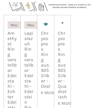
Neu
Neu
Am
Lapi
Chr
Chr
ethy
slaz
yso
yso
st
uli
pra
pra
Rin
Rin
s
s
g
g
Rin
Rin
vers
vers
g
g
tellb
tellb
aus
aus
ar
ar
925
925
Edel
Edel
Silb
Silb
sta
sta
er -
er -
hl –
hl –
Oval
Qua
Ech
Edel
drat
€ 99,00
ter
stei
isch
Edel
n
€ 99,00
stei
Rin