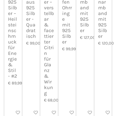
925
aus
er –
fen
mb
nar
Silb
925
vers
Ohrr
and
mb
er –
Silb
tellb
ing
mit
and
Heil
er -
ar
e
925
mit
stei
Qua
&
mit
Silb
925
nsc
drat
face
925
er
Silb
hm
isch
ttier
Silb
er
€ 127,00
uck
ter
er
€ 99,00
€ 120,00
für
Citri
€ 99,99
Ene
n
rgie
für
&
Gla
Stil
nz
- #2
&
Wir
€ 89,99
kun
g
€ 68,00
In den Warenkorb
In den Warenkorb
In den Warenkorb
In den Warenkorb
In den Warenkorb
In den 