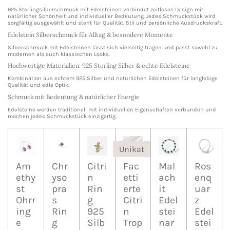
925 Sterlingsilberschmuck mit Edelsteinen verbindet zeitloses Design mit
natürlicher Schönheit und individueller Bedeutung. Jedes Schmuckstück wird
sorgfältig ausgewählt und steht für Qualität, Stil und persönliche Ausdruckskraft.
Edelstein Silberschmuck für Alltag & besondere Momente
Silberschmuck mit Edelsteinen lässt sich vielseitig tragen und passt sowohl zu
modernen als auch klassischen Looks.
Hochwertige Materialien: 925 Sterling Silber & echte Edelsteine
Kombination aus echtem 925 Silber und natürlichen Edelsteinen für langlebige
Qualität und edle Optik.
Schmuck mit Bedeutung & natürlicher Energie
Edelsteine werden traditionell mit individuellen Eigenschaften verbunden und
machen jedes Schmuckstück einzigartig.
Unikat
Am
Chr
Citri
Fac
Mal
Ros
ethy
yso
n
etti
ach
enq
st
pra
Rin
erte
it
uar
Ohrr
s
g
Citri
Edel
z
ing
Rin
925
n
stei
Edel
e
g
Silb
Trop
nar
stei