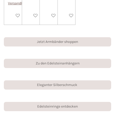
Versandkosten
In den Warenkorb
In den Warenkorb
In den Warenkorb
In den Warenkorb
Jetzt Armbänder shoppen
Zu den Edelsteinanhängern
Eleganter Silberschmuck
Edelsteinringe entdecken