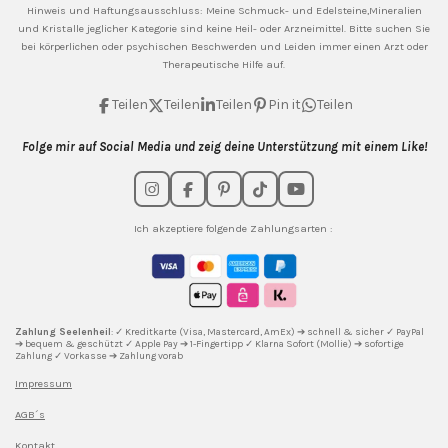
Hinweis und Haftungsausschluss: Meine
Schmuck- und Edelsteine,Mineralien
und Kristalle jeglicher Kategorie sind keine Heil- oder Arzneimittel. Bitte suchen Sie
bei körperlichen oder psychischen Beschwerden und Leiden immer einen Arzt oder
Therapeutische Hilfe auf.
Teilen
Teilen
Teilen
Pin it
Teilen
Folge mir auf Social Media und zeig deine Unterstützung mit einem Like!
I
F
P
T
Y
n
a
i
i
o
s
c
n
k
u
Ich akzeptiere folgende Zahlungsarten :
t
e
t
T
T
a
b
e
o
u
g
o
r
k
b
r
o
e
e
a
k
s
m
t
Zahlung Seelenheil
: ✓ Kreditkarte (Visa, Mastercard, AmEx) ➔ schnell & sicher ✓ PayPal
➔ bequem & geschützt ✓ Apple Pay ➔ 1-Fingertipp ✓ Klarna Sofort (Mollie) ➔ sofortige
Zahlung ✓ Vorkasse ➔ Zahlung vorab
Impressum
AGB´s
Kontakt