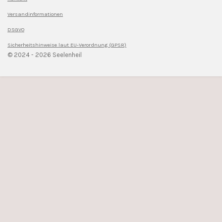
Versandinformationen
DSGVO
Sicherheitshinweise l
aut EU-Verordnung (GPSR)
© 2024 - 2026 Seelenheil