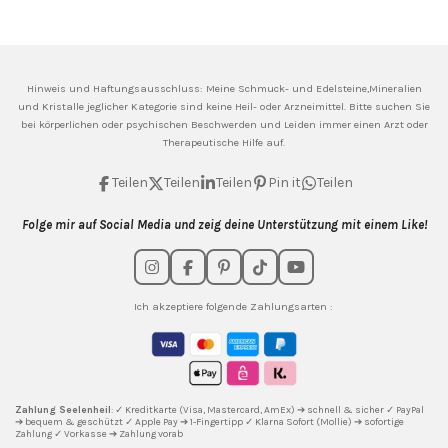
Hinweis und Haftungsausschluss: Meine
Schmuck- und Edelsteine,Mineralien
und Kristalle jeglicher Kategorie sind keine Heil- oder Arzneimittel. Bitte suchen Sie
bei körperlichen oder psychischen Beschwerden und Leiden immer einen Arzt oder
Therapeutische Hilfe auf.
Teilen
Teilen
Teilen
Pin it
Teilen
Folge mir auf Social Media und zeig deine Unterstützung mit einem Like!
I
F
P
T
Y
n
a
i
i
o
s
c
n
k
u
Ich akzeptiere folgende Zahlungsarten :
t
e
t
T
T
a
b
e
o
u
g
o
r
k
b
r
o
e
e
a
k
s
m
t
Zahlung Seelenheil
: ✓ Kreditkarte (Visa, Mastercard, AmEx) ➔ schnell & sicher ✓ PayPal
➔ bequem & geschützt ✓ Apple Pay ➔ 1-Fingertipp ✓ Klarna Sofort (Mollie) ➔ sofortige
Zahlung ✓ Vorkasse ➔ Zahlung vorab