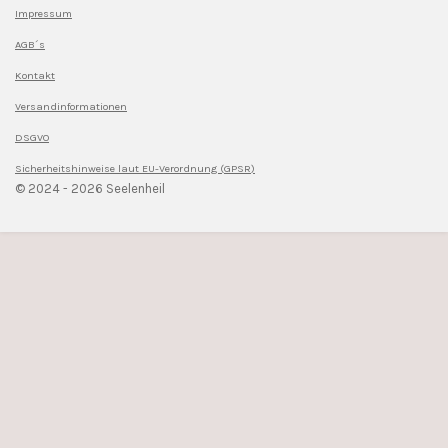
Impressum
AGB´s
Kontakt
Versandinformationen
DSGVO
Sicherheitshinweise l
aut EU-Verordnung (GPSR)
© 2024 - 2026 Seelenheil