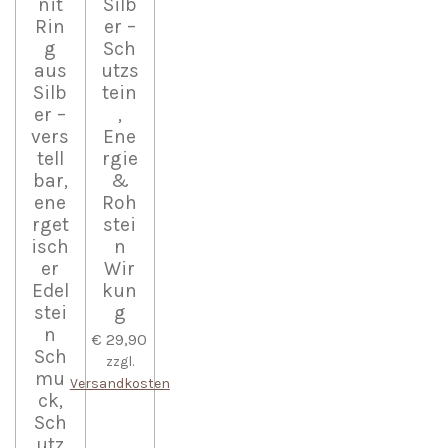
nit
Silb
Rin
er –
g
Sch
aus
utzs
Silb
tein
er –
,
vers
Ene
tell
rgie
bar,
&
ene
Roh
rget
stei
isch
n
er
Wir
Edel
kun
stei
g
n
€ 29,90
Sch
zzgl.
mu
Versandkosten
ck,
Sch
utz