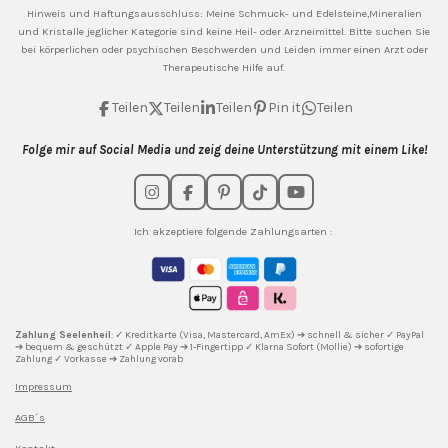
Hinweis und Haftungsausschluss: Meine
Schmuck- und Edelsteine,Mineralien
und Kristalle jeglicher Kategorie sind keine Heil- oder Arzneimittel. Bitte suchen Sie
bei körperlichen oder psychischen Beschwerden und Leiden immer einen Arzt oder
Therapeutische Hilfe auf.
Teilen
Teilen
Teilen
Pin it
Teilen
Folge mir auf Social Media und zeig deine Unterstützung mit einem Like!
I
F
P
T
Y
n
a
i
i
o
s
c
n
k
u
Ich akzeptiere folgende Zahlungsarten :
t
e
t
T
T
a
b
e
o
u
g
o
r
k
b
r
o
e
e
a
k
s
m
t
Zahlung Seelenheil
: ✓ Kreditkarte (Visa, Mastercard, AmEx) ➔ schnell & sicher ✓ PayPal
➔ bequem & geschützt ✓ Apple Pay ➔ 1-Fingertipp ✓ Klarna Sofort (Mollie) ➔ sofortige
Zahlung ✓ Vorkasse ➔ Zahlung vorab
Impressum
AGB´s