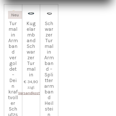
Neu
Tur
Kug
Sch
mal
elar
war
in
mb
zer
Arm
and
Tur
ban
Sch
mal
d
war
in
ver
zer
Arm
gol
Tur
ban
det
mal
d –
–
in
Spli
Dei
tter
€ 34,90
n
arm
zzgl.
kraf
ban
Versandkosten
tvoll
d
er
Heil
Sch
stei
utzs
n