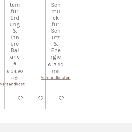
tein
Sch
für
mu
Erd
ck
ung
für
&
Sch
inn
utz
ere
&
Bal
Ene
anc
rgie
e
€ 17,90
€ 34,90
zzgl.
zzgl.
Versandkosten
Versandkosten
In den Warenkorb
In den Warenkorb
In den Warenkorb