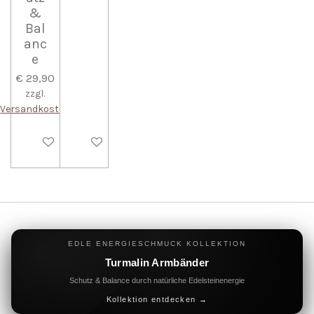
&
Bal
anc
e
€ 29,90
zzgl.
Versandkosten
In den Warenkorb
In den Warenkorb
EDLE ENERGIESCHMUCK KOLLEKTION
Turmalin Armbänder
Schutz & Balance durch natürliche Edelsteinenergie
Kollektion entdecken →