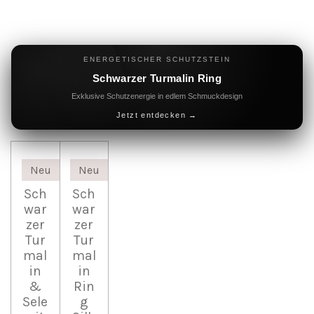
ENERGETISCHER SCHUTZSTEIN
Schwarzer Turmalin Ring
Exklusive Schutzenergie in edlem Schmuckdesign
Jetzt entdecken →
Neu
Neu
Sch
Sch
war
war
zer
zer
Tur
Tur
mal
mal
in
in
&
Rin
Sele
g