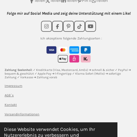
Teilen
Teilen
Teilen
Pin it
Teilen
Folge mir auf Social Media und zeig deine Unterstützung mit einem Like!
I
F
P
T
Y
n
a
i
i
o
s
c
n
k
u
Ich akzeptiere folgende Zahlungsarten :
t
e
t
T
T
a
b
e
o
u
g
o
r
k
b
r
o
e
e
a
k
s
m
t
Zahlung Seelenheil
: ✓ Kreditkarte (Visa, Mastercard, AmEx) ➔ schnell & sicher ✓ PayPal ➔
bequem & geschützt ✓ Apple Pay ➔ 1-Fingertipp ✓ Klarna Sofort (Mollie) ➔ sofortige
Zahlung ✓ Vorkasse ➔ Zahlung vorab
Impressum
AGB´s
Kontakt
Versandinformationen
DSGVO
Diese Website verwendet Cookies, um Ihr
Sicherheitshinweise l
aut EU-Verordnung (GPSR)
Nutzererlebnis zu verbessern und