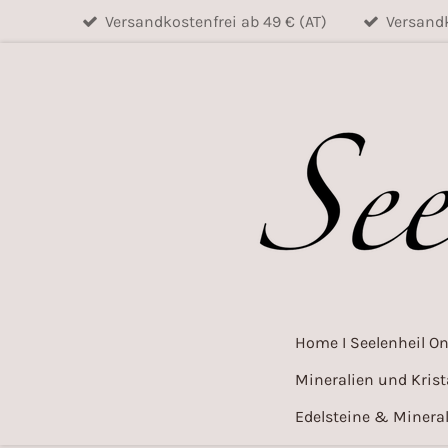
Versandkostenfrei ab 49 € (AT)
Versandk
Zum
Hauptinhalt
springen
Home I Seelenheil O
Mineralien und Krist
Edelsteine & Mineral