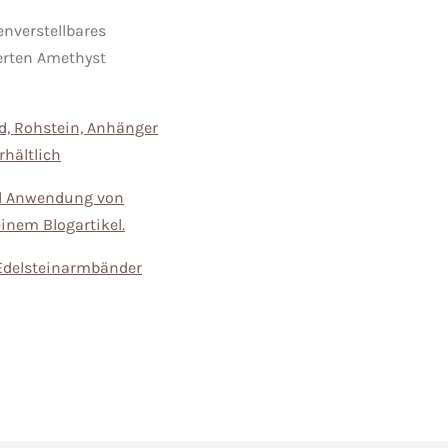
enverstellbares
erten Amethyst
, Rohstein, Anhänger
hältlich
d Anwendung von
inem Blogartikel.
 Edelsteinarmbänder