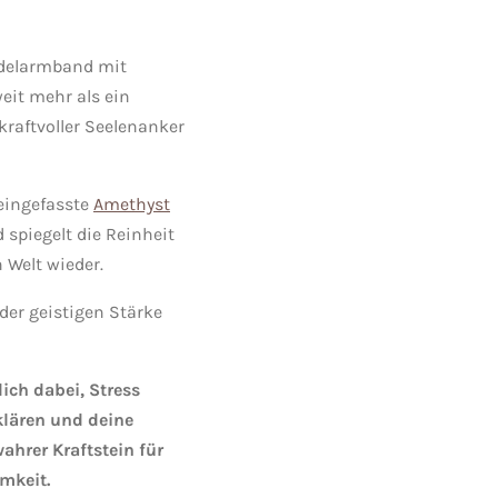
rdelarmband mit
eit mehr als ein
kraftvoller Seelenanker
eingefasste
Amethyst
d spiegelt die Reinheit
n Welt wieder.
 der geistigen Stärke
ich dabei, Stress
lären und deine
wahrer Kraftstein für
mkeit.