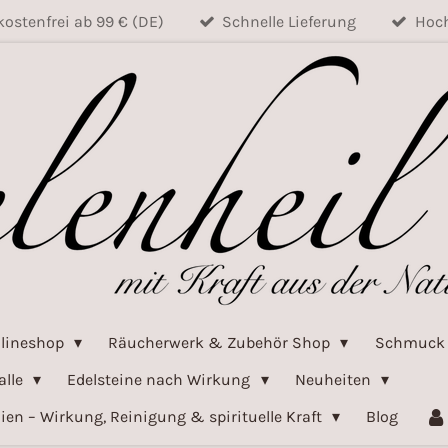
ostenfrei ab 99 € (DE)
Schnelle Lieferung
Hoch
nlineshop
Räucherwerk & Zubehör Shop
Schmuc
alle
Edelsteine nach Wirkung
Neuheiten
ien – Wirkung, Reinigung & spirituelle Kraft
Blog