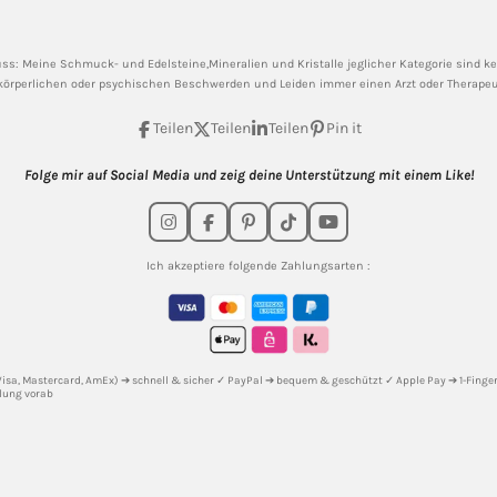
ss: Meine
Schmuck- und Edelsteine,Mineralien und Kristalle jeglicher Kategorie sind kein
körperlichen oder psychischen Beschwerden und Leiden immer einen Arzt oder Therapeut
Teilen
Teilen
Teilen
Pin it
Folge mir auf Social Media und zeig deine Unterstützung mit einem Like!
I
F
P
T
Y
n
a
i
i
o
s
c
n
k
u
Ich akzeptiere folgende Zahlungsarten :
t
e
t
T
T
a
b
e
o
u
g
o
r
k
b
r
o
e
e
a
k
s
m
t
(Visa, Mastercard, AmEx) ➔ schnell & sicher ✓ PayPal ➔ bequem & geschützt ✓ Apple Pay ➔ 1-Fingert
lung vorab