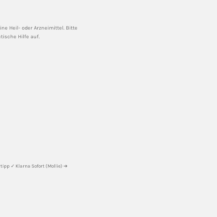
e Heil- oder Arzneimittel. Bitte
ische Hilfe auf.
ipp ✓ Klarna Sofort (Mollie) ➔