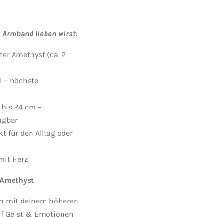
Armband lieben wirst:
ter Amethyst (ca. 2
 – höchste
 bis 24 cm –
agbar
kt für den Alltag oder
mit Herz
 Amethyst
ch mit deinem höheren
uf Geist & Emotionen