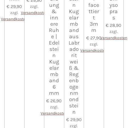
€ 29,90
ung
n
face
yso
€ 29,90
zzgl.
&
Kug
ttier
pra
zzgl.
Versandkosten
inn
elar
t
s
Versandkosten
ere
mb
3m
€ 28,90
Ruh
and
m
zzgl.
e |
aus
€ 27,90
Versandkosten
Edel
Labr
zzgl.
stei
ado
Versandkosten
n
rit
Kug
wei
elar
ß &
mb
Reg
and
enb
6
oge
mm
nm
ond
€ 26,90
stei
zzgl.
n
Versandkosten
€ 29,90
zzgl.