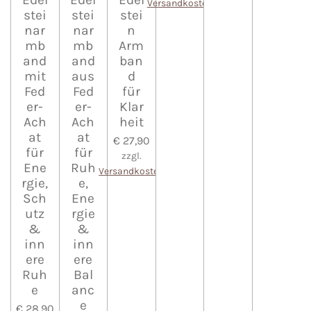
Versandkosten
stei
stei
stei
nar
nar
n
mb
mb
Arm
and
and
ban
mit
aus
d
Fed
Fed
für
er-
er-
Klar
Ach
Ach
heit
at
at
€ 27,90
für
für
zzgl.
Ene
Ruh
Versandkosten
rgie,
e,
Sch
Ene
utz
rgie
&
&
inn
inn
ere
ere
Ruh
Bal
e
anc
e
€ 28,90