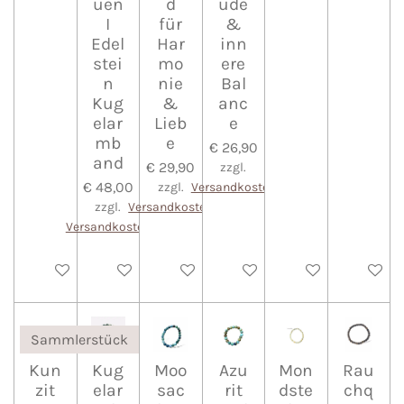
uen
d
ude
I
für
&
Edel
Har
inn
stei
mo
ere
n
nie
Bal
Kug
&
anc
elar
Lieb
e
mb
e
€ 26,90
and
€ 29,90
zzgl.
€ 48,00
zzgl.
Versandkosten
zzgl.
Versandkosten
Versandkosten
In den Warenkorb
In den Warenkorb
In den Warenkorb
In den Warenkorb
In den Warenkorb
In den 
Sammlerstück
Kun
Kug
Moo
Azu
Mon
Rau
zit
elar
sac
rit
dste
chq