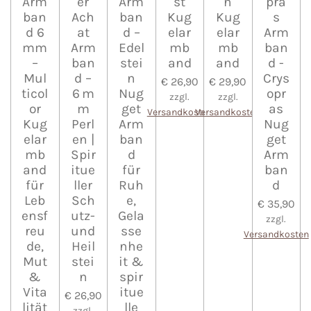
Arm
er
Arm
st
n
pra
ban
Ach
ban
Kug
Kug
s
d 6
at
d –
elar
elar
Arm
mm
Arm
Edel
mb
mb
ban
–
ban
stei
and
and
d -
Mul
d –
n
Crys
€ 26,90
€ 29,90
ticol
6 m
Nug
opr
zzgl.
zzgl.
or
m
get
as
Versandkosten
Versandkosten
Kug
Perl
Arm
Nug
elar
en |
ban
get
mb
Spir
d
Arm
and
itue
für
ban
für
ller
Ruh
d
Leb
Sch
e,
€ 35,90
ensf
utz-
Gela
zzgl.
reu
und
sse
Versandkosten
de,
Heil
nhe
Mut
stei
it &
&
n
spir
Vita
itue
€ 26,90
lität
lle
zzgl.