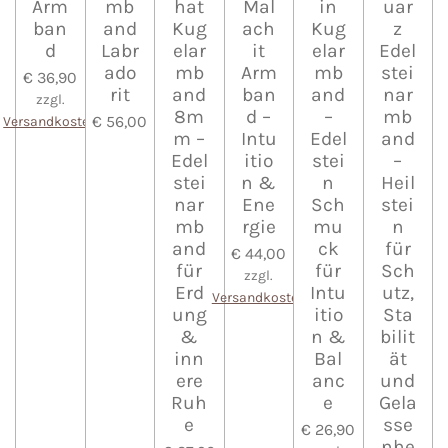
Arm
mb
hat
Mal
in
uar
ban
and
Kug
ach
Kug
z
d
Labr
elar
it
elar
Edel
ado
mb
Arm
mb
stei
€ 36,90
rit
and
ban
and
nar
zzgl.
8m
d –
–
mb
€ 56,00
Versandkosten
m –
Intu
Edel
and
Edel
itio
stei
–
stei
n &
n
Heil
nar
Ene
Sch
stei
mb
rgie
mu
n
and
ck
für
€ 44,00
für
für
Sch
zzgl.
Erd
Intu
utz,
Versandkosten
ung
itio
Sta
&
n &
bilit
inn
Bal
ät
ere
anc
und
Ruh
e
Gela
e
sse
€ 26,90
nhe