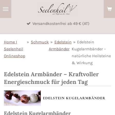
Zum
Hauptinhalt
springen
Versandkostenfrei ab 49 € (AT)
Home I
»
Schmuck
»
Edelstein
»
Edelstein
Seelenheil
Armbänder
Kugelarmbänder –
Onlineshop
natürliche Heilsteine
& Wirkung
Edelstein Armbänder – Kraftvoller
Energieschmuck für jeden Tag
Edelstein Kugelarmbänder