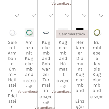
Versandkosten
In den Warenkorb
In den Warenkorb
In den Warenkorb
In den Warenkorb
In den Warenkorb
In den 
Sammlerstück
Sele
Am
Kug
Kug
Her
Bu
nit
azo
elar
elar
kim
mbl
Arm
nit
mb
mb
er
ebe
ban
Kug
and
and
Dia
e
d
elar
Sch
Hä
ma
Jas
6m
mb
war
mat
nt
pis
m –
and
zer
it
Kug
Kug
Heil
Tur
elar
elar
€ 32,90
€ 26,90
stei
mal
mb
mb
zzgl.
zzgl.
n
in
and
and
Versandkosten
Versandkosten
Edel
–
€ 34,90
€ 59,90
stei
Einz
zzgl.
n
igar
Versandkosten