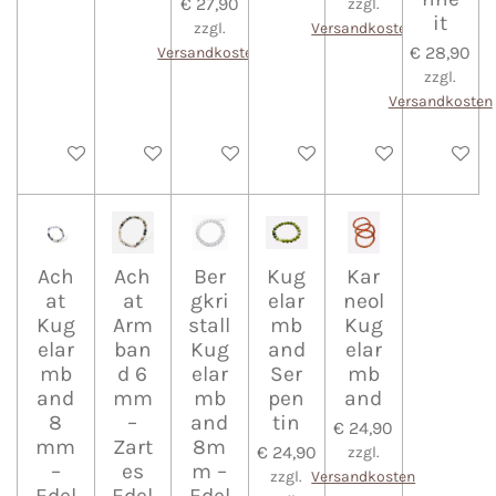
€ 27,90
zzgl.
it
zzgl.
Versandkosten
€ 28,90
Versandkosten
zzgl.
Versandkosten
In den Warenkorb
In den Warenkorb
In den Warenkorb
In den Warenkorb
In den Warenkorb
In den 
Ach
Ach
Ber
Kug
Kar
at
at
gkri
elar
neol
Kug
Arm
stall
mb
Kug
elar
ban
Kug
and
elar
mb
d 6
elar
Ser
mb
and
mm
mb
pen
and
8
–
and
tin
€ 24,90
mm
Zart
8m
€ 24,90
zzgl.
–
es
m –
zzgl.
Versandkosten
Edel
Edel
Edel