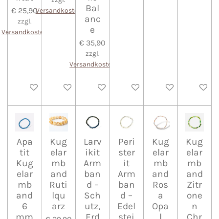
Bal
€ 25,90
Versandkosten
anc
zzgl.
e
Versandkosten
€ 35,90
zzgl.
Versandkosten
In den Warenkorb
In den Warenkorb
In den Warenkorb
In den Warenkorb
In den Warenkorb
In den 
Apa
Kug
Larv
Peri
Kug
Kug
tit
elar
ikit
ster
elar
elar
Kug
mb
Arm
it
mb
mb
elar
and
ban
Arm
and
and
mb
Ruti
d –
ban
Ros
Zitr
and
lqu
Sch
d –
a
one
6
arz
utz,
Edel
Opa
n
mm
Erd
stei
l
Chr