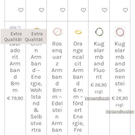
In den Warenkorb
In den Warenkorb
In den Warenkorb
In den Warenkorb
In den Warenkorb
In den 
Extra
Extra
Qualität
Qualität
Labr
Citri
Ros
Ora
Kug
Kug
ado
n
enq
nge
elar
elar
rit
Arm
uar
ncal
mb
mb
Arm
ban
z
cit
and
and
ban
d –
Arm
Arm
Fluo
Son
d
Ene
ban
ban
rit
nen
8m
rgie,
d
d
stei
€ 26,90
m
Woh
8m
6 m
n
zzgl.
lsta
m –
m –
€ 79,90
€ 26,90
Versandkosten
nd
Edel
förd
zzgl.
&
stei
ert
Versandkosten
Selb
n
Ene
stve
Arm
rgie,
rtra
ban
Fre