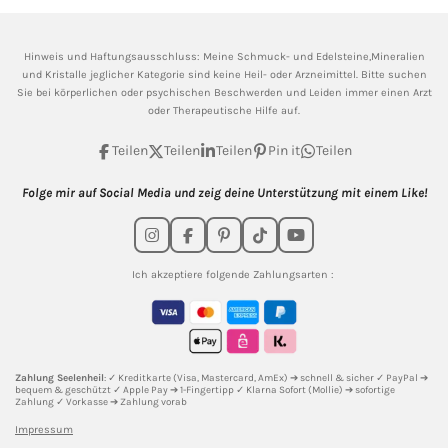
Hinweis und Haftungsausschluss: Meine
Schmuck- und Edelsteine,Mineralien
und Kristalle jeglicher Kategorie sind keine Heil- oder Arzneimittel. Bitte suchen
Sie bei körperlichen oder psychischen Beschwerden und Leiden immer einen Arzt
oder Therapeutische Hilfe auf.
Teilen
Teilen
Teilen
Pin it
Teilen
Folge mir auf Social Media und zeig deine Unterstützung mit einem Like!
I
F
P
T
Y
n
a
i
i
o
s
c
n
k
u
Ich akzeptiere folgende Zahlungsarten :
t
e
t
T
T
a
b
e
o
u
g
o
r
k
b
r
o
e
e
a
k
s
m
t
Zahlung Seelenheil
: ✓ Kreditkarte (Visa, Mastercard, AmEx) ➔ schnell & sicher ✓ PayPal ➔
bequem & geschützt ✓ Apple Pay ➔ 1-Fingertipp ✓ Klarna Sofort (Mollie) ➔ sofortige
Zahlung ✓ Vorkasse ➔ Zahlung vorab
Impressum