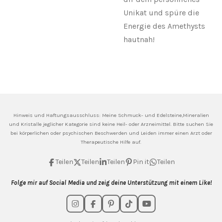
Unikat und spüre die
Energie des Amethysts
hautnah!
Hinweis und Haftungsausschluss: Meine
Schmuck- und Edelsteine,Mineralien
und Kristalle jeglicher Kategorie sind keine Heil- oder Arzneimittel. Bitte suchen Sie
bei körperlichen oder psychischen Beschwerden und Leiden immer einen Arzt oder
Therapeutische Hilfe auf.
Teilen
Teilen
Teilen
Pin it
Teilen
Folge mir auf Social Media und zeig deine Unterstützung mit einem Like!
I
F
P
T
Y
n
a
i
i
o