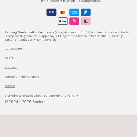
s
c
n
k
u
Ich akzeptiere folgende Zahlungsarten :
t
e
t
T
T
a
b
e
o
u
g
o
r
k
b
r
o
e
e
a
k
s
m
t
Zahlung Seelenheil
: ✓ Kreditkarte (Visa, Mastercard, AmEx) ➔ schnell & sicher ✓ PayPal
➔ bequem & geschützt ✓ Apple Pay ➔ 1-Fingertipp ✓ Klarna Sofort (Mollie) ➔ sofortige
Zahlung ✓ Vorkasse ➔ Zahlung vorab
Impressum
AGB´s
Kontakt
Versandinformationen
DSGVO
Sicherheitshinweise l
aut EU-Verordnung (GPSR)
© 2024 - 2026 Seelenheil