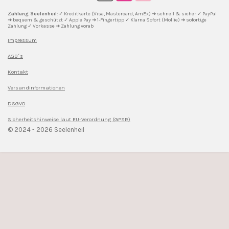
a
k
s
m
t
Zahlung Seelenheil
: ✓ Kreditkarte (Visa, Mastercard, AmEx) ➔ schnell & sicher ✓ PayPal
➔ bequem & geschützt ✓ Apple Pay ➔ 1-Fingertipp ✓ Klarna Sofort (Mollie) ➔ sofortige
Zahlung ✓ Vorkasse ➔ Zahlung vorab
Impressum
AGB´s
Kontakt
Versandinformationen
DSGVO
Sicherheitshinweise l
aut EU-Verordnung (GPSR)
© 2024 - 2026 Seelenheil