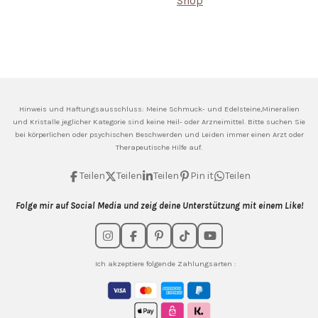
Shop
Hinweis und Haftungsausschluss: Meine
Schmuck- und Edelsteine,Mineralien
und Kristalle jeglicher Kategorie sind keine Heil- oder Arzneimittel. Bitte suchen Sie
bei körperlichen oder psychischen Beschwerden und Leiden immer einen Arzt oder
Therapeutische Hilfe auf.
Teilen
Teilen
Teilen
Pin it
Teilen
Folge mir auf Social Media und zeig deine Unterstützung mit einem Like!
I
F
P
T
Y
n
a
i
i
o
s
c
n
k
u
Ich akzeptiere folgende Zahlungsarten :
t
e
t
T
T
a
b
e
o
u
g
o
r
k
b
r
o
e
e