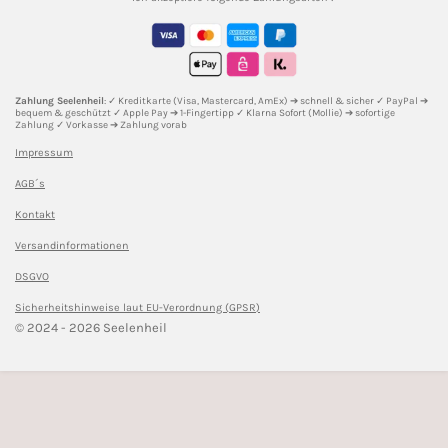
t
e
t
T
T
a
b
e
o
u
g
o
r
k
b
r
o
e
e
a
k
s
m
t
Zahlung Seelenheil
: ✓ Kreditkarte (Visa, Mastercard, AmEx) ➔ schnell & sicher ✓ PayPal ➔
bequem & geschützt ✓ Apple Pay ➔ 1-Fingertipp ✓ Klarna Sofort (Mollie) ➔ sofortige
Zahlung ✓ Vorkasse ➔ Zahlung vorab
Impressum
AGB´s
Kontakt
Versandinformationen
DSGVO
Sicherheitshinweise l
aut EU-Verordnung (GPSR)
© 2024 - 2026 Seelenheil