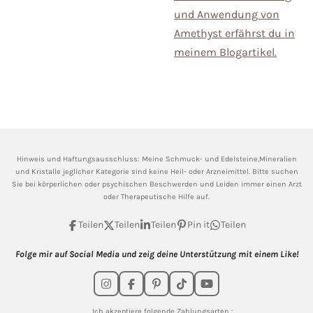
und Anwendung von
Amethyst erfährst du in
meinem Blogartikel.
Hinweis und Haftungsausschluss: Meine
Schmuck- und Edelsteine,Mineralien
und Kristalle jeglicher Kategorie sind keine Heil- oder Arzneimittel. Bitte suchen
Sie bei körperlichen oder psychischen Beschwerden und Leiden immer einen Arzt
oder Therapeutische Hilfe auf.
Teilen
Teilen
Teilen
Pin it
Teilen
Folge mir auf Social Media und zeig deine Unterstützung mit einem Like!
I
F
P
T
Y
n
a
i
i
o
s
c
n
k
u
Ich akzeptiere folgende Zahlungsarten :