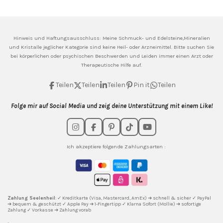
Hinweis und Haftungsausschluss: Meine
Schmuck- und Edelsteine,Mineralien
und Kristalle jeglicher Kategorie sind keine Heil- oder Arzneimittel. Bitte suchen Sie
bei körperlichen oder psychischen Beschwerden und Leiden immer einen Arzt oder
Therapeutische Hilfe auf.
Teilen
Teilen
Teilen
Pin it
Teilen
Folge mir auf Social Media und zeig deine Unterstützung mit einem Like!
I
F
P
T
Y
n
a
i
i
o
s
c
n
k
u
Ich akzeptiere folgende Zahlungsarten :
t
e
t
T
T
a
b
e
o
u
g
o
r
k
b
r
o
e
e
a
k
s
m
t
Zahlung Seelenheil
: ✓ Kreditkarte (Visa, Mastercard, AmEx) ➔ schnell & sicher ✓ PayPal
➔ bequem & geschützt ✓ Apple Pay ➔ 1-Fingertipp ✓ Klarna Sofort (Mollie) ➔ sofortige
Zahlung ✓ Vorkasse ➔ Zahlung vorab