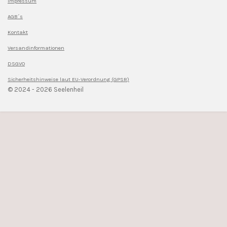
Impressum
AGB´s
Kontakt
Versandinformationen
DSGVO
Sicherheitshinweise l
aut EU-Verordnung (GPSR)
© 2024 - 2026 Seelenheil