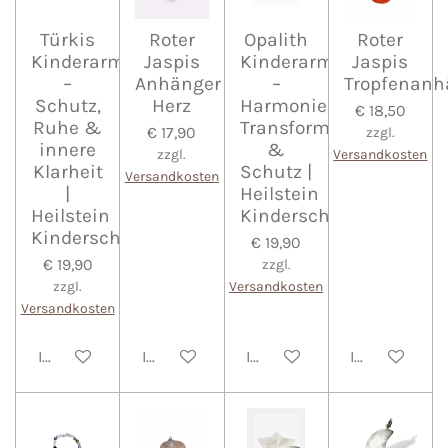
Türkis
Roter
Opalith
Roter
Kinderarmband
Jaspis
Kinderarmband
Jaspis
–
Anhänger
–
Tropfenanh
Schutz,
Herz
Harmonie,
€ 18,50
Ruhe &
Transformation
€ 17,90
zzgl.
innere
&
zzgl.
Versandkosten
Klarheit
Schutz |
Versandkosten
|
Heilstein
Heilstein
Kinderschmuck
Kinderschmuck
€ 19,90
€ 19,90
zzgl.
zzgl.
Versandkosten
Versandkosten
In den Warenkorb
In den Warenkorb
In den Warenkorb
In den Waren