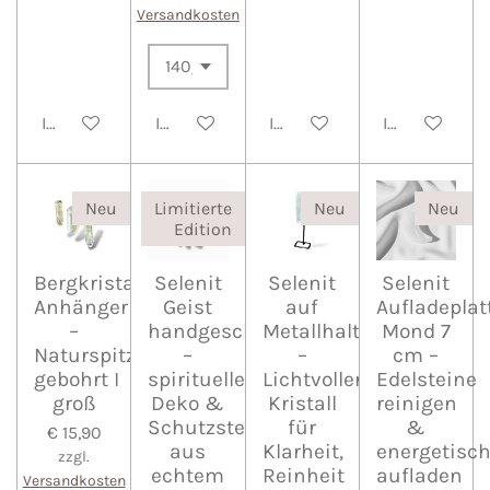
Versandkosten
In den Warenkorb
In den Warenkorb
In den Warenkorb
In den Waren
Neu
Limitierte
Neu
Neu
Edition
Bergkristall
Selenit
Selenit
Selenit
Anhänger
Geist
auf
Aufladeplat
–
handgeschnitzt
Metallhalterung
Mond 7
Naturspitze
–
–
cm –
gebohrt I
spirituelle
Lichtvoller
Edelsteine
groß
Deko &
Kristall
reinigen
Schutzstein
für
&
€ 15,90
aus
Klarheit,
energetisc
zzgl.
echtem
Reinheit
aufladen
Versandkosten