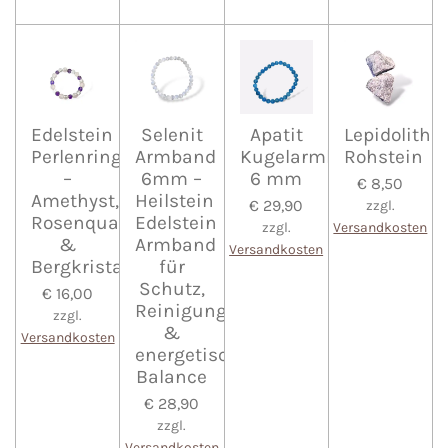
Edelstein
Selenit
Apatit
Lepidolith
Perlenring
Armband
Kugelarmband
Rohstein
–
6mm –
6 mm
€ 8,50
Amethyst,
Heilstein
€ 29,90
zzgl.
Rosenquarz
Edelstein
zzgl.
Versandkosten
&
Armband
Versandkosten
Bergkristall
für
Schutz,
€ 16,00
Reinigung
zzgl.
&
Versandkosten
energetische
Balance
€ 28,90
zzgl.
Versandkosten