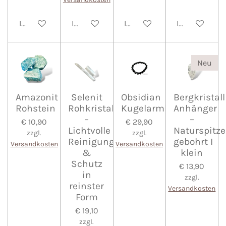
In den Warenkorb
In den Warenkorb
In den Warenkorb
In den Waren
Neu
Amazonit
Selenit
Obsidian
Bergkristall
Rohstein
Rohkristall
Kugelarmband
Anhänger
–
–
€ 10,90
€ 29,90
Lichtvolle
Naturspitze
zzgl.
zzgl.
Reinigung
gebohrt I
Versandkosten
Versandkosten
&
klein
Schutz
€ 13,90
in
zzgl.
reinster
Versandkosten
Form
€ 19,10
zzgl.