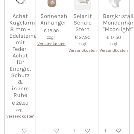
Achat
Sonnenstein
Selenit
Bergkristall
Kugelarmband
Anhänger
Schale
Mondanhän
8 mm –
Stern
"Moonlight"
€ 18,90
Edelsteinarmband
€ 27,90
€ 17,50
zzgl.
mit
Versandkosten
zzgl.
zzgl.
Feder-
Versandkosten
Versandkosten
Achat
für
Energie,
Schutz
&
innere
Ruhe
€ 28,90
zzgl.
Versandkosten
In den Warenkorb
In den Warenkorb
In den Warenkorb
In den Waren