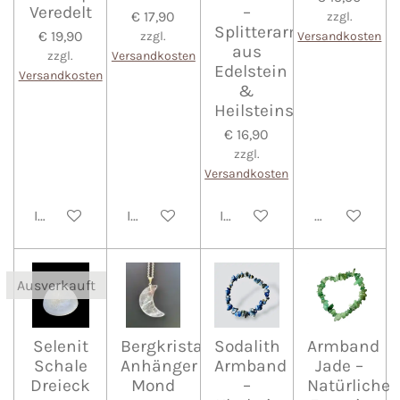
Veredelt
–
€ 17,90
zzgl.
Splitterarmband
€ 19,90
zzgl.
Versandkosten
aus
zzgl.
Versandkosten
Edelstein
Versandkosten
&
Heilsteinschmuck
€ 16,90
zzgl.
Versandkosten
In den Warenkorb
In den Warenkorb
In den Warenkorb
Bei Verfügba
Ausverkauft
Selenit
Bergkristall
Sodalith
Armband
Schale
Anhänger
Armband
Jade –
Dreieck
Mond
–
Natürliche