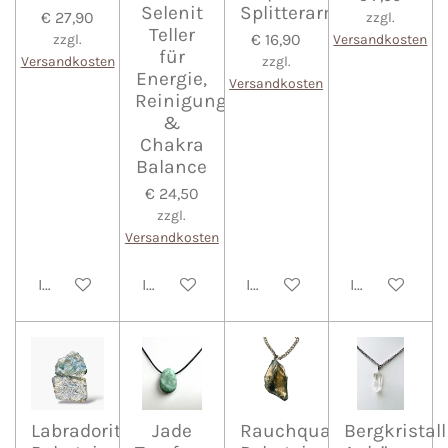
Selenit
Splitterarmband
€ 27,90
zzgl.
Teller
€ 16,90
zzgl.
Versandkosten
für
Versandkosten
zzgl.
Energie,
Versandkosten
Reinigung
&
Chakra
Balance
€ 24,50
zzgl.
Versandkosten
In den Warenkorb
In den Warenkorb
In den Warenkorb
In den Waren
Labradorit
Jade
Rauchquarz
Bergkristall