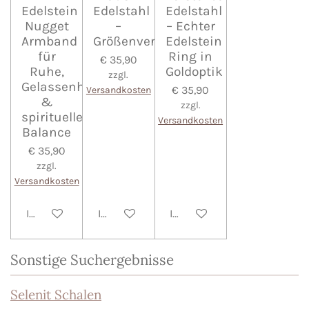
Edelstein
Edelstahl
Edelstahl
Nugget
–
– Echter
Armband
Größenverstellbar
Edelstein
für
Ring in
€ 35,90
Ruhe,
Goldoptik
zzgl.
Gelassenheit
€ 35,90
Versandkosten
&
zzgl.
spirituelle
Versandkosten
Balance
€ 35,90
zzgl.
Versandkosten
In den Warenkorb
In den Warenkorb
In den Warenkorb
Sonstige Suchergebnisse
Selenit Schalen