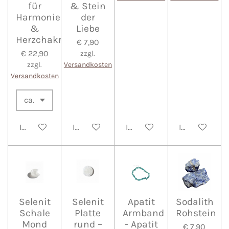
für
& Stein
Harmonie
der
&
Liebe
Herzchakra
€ 7,90
€ 22,90
zzgl.
zzgl.
Versandkosten
Versandkosten
In den Warenkorb
In den Warenkorb
In den Warenkorb
In den Waren
Selenit
Selenit
Apatit
Sodalith
Schale
Platte
Armband
Rohstein
Mond
rund –
- Apatit
€ 7,90