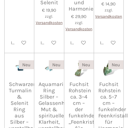
Selenit
und
€ 14,90
Harmonie
€ 19,90
zzgl.
€ 29,90
zzgl.
Versandkosten
Versandkosten
zzgl.
Versandkosten
In den Warenkorb
In den Warenkorb
In den Warenkorb
In den Waren
Neu
Neu
Neu
Neu
Schwarzer
Aquamarin
Fuchsit
Fuchsit
Turmalin
Ring
Rohstein
Rohstein
&
Silber –
ca. 3–4
ca. 5–7
Selenit
Gelassenheit,
cm –
cm –
Ring
Mut &
der
funkelnder
aus
spirituelle
funkelnde
Feenkristall
Silber –
Klarheit,
„Feenkristall“
für