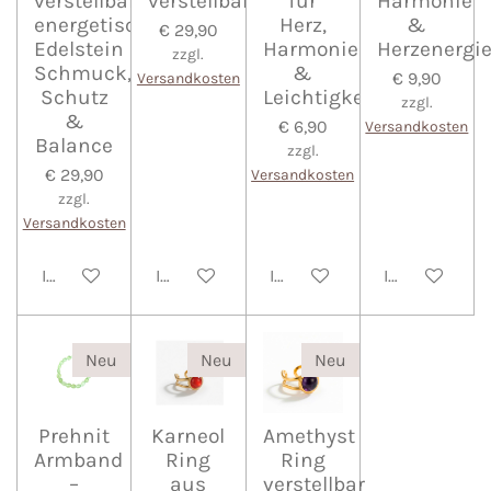
verstellbar,
verstellbar
für
Harmonie
energetischer
Herz,
&
€ 29,90
Edelstein
Harmonie
Herzenergi
zzgl.
Schmuck,
&
€ 9,90
Versandkosten
Schutz
Leichtigkeit
zzgl.
&
€ 6,90
Versandkosten
Balance
zzgl.
€ 29,90
Versandkosten
zzgl.
Versandkosten
In den Warenkorb
In den Warenkorb
In den Warenkorb
In den Waren
Neu
Neu
Neu
Prehnit
Karneol
Amethyst
Armband
Ring
Ring
–
aus
verstellbar