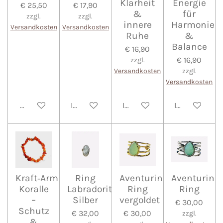
Klarheit
Energie
€ 25,50
€ 17,90
&
für
zzgl.
zzgl.
innere
Harmonie
Versandkosten
Versandkosten
Ruhe
&
Balance
€ 16,90
€ 16,90
zzgl.
Versandkosten
zzgl.
Versandkosten
Bei Verfügbarkeit benachrichtigen
In den Warenkorb
In den Warenkorb
In den Waren
Kraft‑Armband
Ring
Aventurin
Aventurin
Koralle
Labradorit
Ring
Ring
–
Silber
vergoldet
€ 30,00
Schutz
€ 32,00
€ 30,00
zzgl.
&