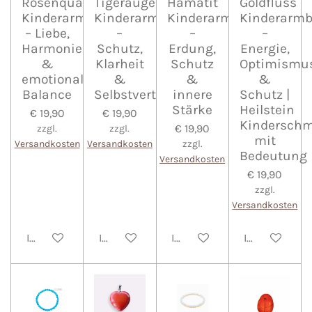
Rosenquarz
Tigerauge
Hämatit
Goldfluss
Kinderarmband
Kinderarmband
Kinderarmband
Kinderarm
– Liebe,
–
–
–
Harmonie
Schutz,
Erdung,
Energie,
&
Klarheit
Schutz
Optimismu
emotionale
&
&
&
Balance
Selbstvertrauen
innere
Schutz |
Stärke
Heilstein
€ 19,90
€ 19,90
Kindersch
€ 19,90
zzgl.
zzgl.
mit
Versandkosten
Versandkosten
zzgl.
Bedeutung
Versandkosten
€ 19,90
zzgl.
Versandkosten
In den Warenkorb
In den Warenkorb
In den Warenkorb
In den Waren