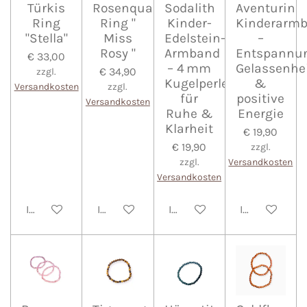
Türkis
Rosenquarz
Sodalith
Aventurin
Ring
Ring "
Kinder-
Kinderarm
"Stella"
Miss
Edelstein-
–
Rosy "
Armband
Entspannun
€ 33,00
– 4 mm
Gelassenhe
€ 34,90
zzgl.
Kugelperlen
&
Versandkosten
zzgl.
für
positive
Versandkosten
Ruhe &
Energie
Klarheit
€ 19,90
€ 19,90
zzgl.
zzgl.
Versandkosten
Versandkosten
In den Warenkorb
In den Warenkorb
In den Warenkorb
In den Waren