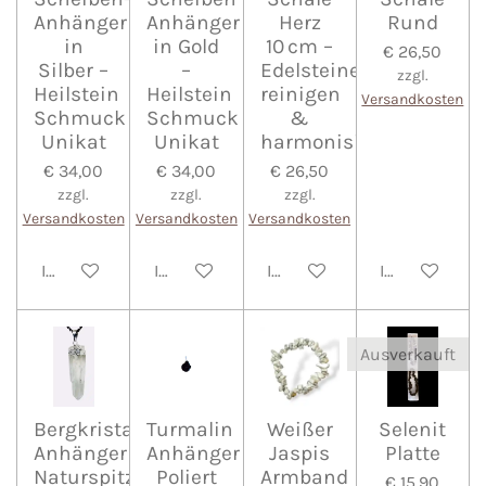
Anhänger
Anhänger
Herz
Rund
in
in Gold
10 cm –
€ 26,50
Silber –
–
Edelsteine
zzgl.
Heilstein
Heilstein
reinigen
Versandkosten
Schmuck
Schmuck
&
Unikat
Unikat
harmonisieren
€ 34,00
€ 34,00
€ 26,50
zzgl.
zzgl.
zzgl.
Versandkosten
Versandkosten
Versandkosten
In den Warenkorb
In den Warenkorb
In den Warenkorb
In den Waren
Ausverkauft
Bergkristall
Turmalin
Weißer
Selenit
Anhänger
Anhänger
Jaspis
Platte
Naturspitze
Poliert
Armband
€ 15,90