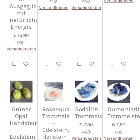
zzgl.
zzgl.
Versandkosten
Ausgeglichenheit
Versandkosten
Versandkosten
mit
natürlicher
Energie
€ 16,90
zzgl.
Versandkosten
In den Warenkorb
In den Warenkorb
In den Warenkorb
In den Waren
Grüner
Rosenquarz
Sodalith
Dumortierit
Opal
Trommelstein
Trommelstein
Trommelste
Handstein
–
€ 7,90
€ 7,90
–
Edelstein,
zzgl.
zzgl.
Edelstein
Heilstein
Versandkosten
Versandkosten