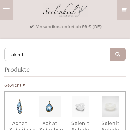
Zum
Hauptinhalt
springen
Versandkostenfrei ab 99 € (DE)
Produkte
Gewicht
▾
Achat
Achat
Selenit
Selenit
Scheiben-
Scheiben
Schale
Schale