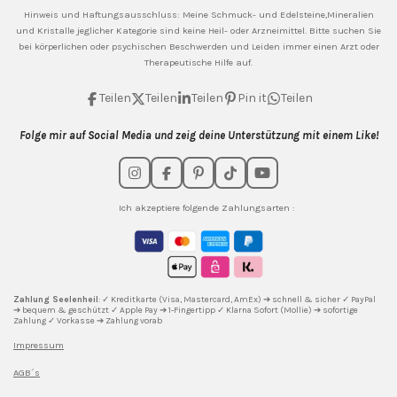
Hinweis und Haftungsausschluss: Meine
Schmuck- und Edelsteine,Mineralien
und Kristalle jeglicher Kategorie sind keine Heil- oder Arzneimittel. Bitte suchen Sie
bei körperlichen oder psychischen Beschwerden und Leiden immer einen Arzt oder
Therapeutische Hilfe auf.
Teilen
Teilen
Teilen
Pin it
Teilen
Folge mir auf Social Media und zeig deine Unterstützung mit einem Like!
I
F
P
T
Y
n
a
i
i
o
s
c
n
k
u
Ich akzeptiere folgende Zahlungsarten :
t
e
t
T
T
a
b
e
o
u
g
o
r
k
b
r
o
e
e
a
k
s
m
t
Zahlung Seelenheil
: ✓ Kreditkarte (Visa, Mastercard, AmEx) ➔ schnell & sicher ✓ PayPal
➔ bequem & geschützt ✓ Apple Pay ➔ 1-Fingertipp ✓ Klarna Sofort (Mollie) ➔ sofortige
Zahlung ✓ Vorkasse ➔ Zahlung vorab
Impressum
AGB´s