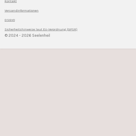
Kontakt
Versandinformationen
DSGVO
Sicherheitshinweise l
aut EU-Verordnung (GPSR)
© 2024 - 2026 Seelenheil