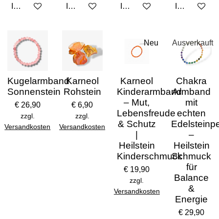
In den Warenkorb
In den Warenkorb
In den Warenkorb
In den Ware
Neu
Ausverkauft
Kugelarmband
Karneol
Karneol
Chakra
Sonnenstein
Rohstein
Kinderarmband
Armband
– Mut,
mit
€ 26,90
€ 6,90
Lebensfreude
echten
zzgl.
zzgl.
& Schutz
Edelsteinp
Versandkosten
Versandkosten
|
–
Heilstein
Heilstein
Kinderschmuck
Schmuck
für
€ 19,90
Balance
zzgl.
&
Versandkosten
Energie
€ 29,90