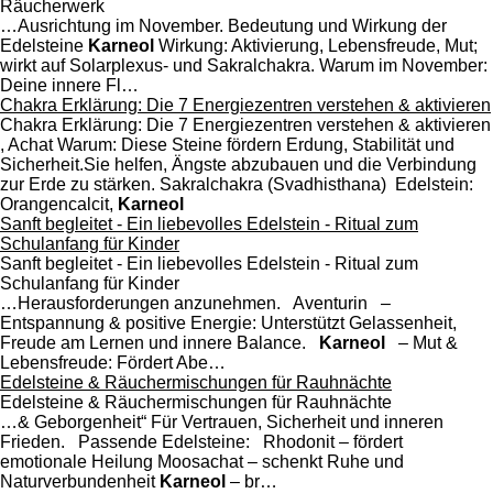
Räucherwerk
…Ausrichtung im November. Bedeutung und Wirkung der
Edelsteine
Karneol
Wirkung: Aktivierung, Lebensfreude, Mut;
wirkt auf Solarplexus- und Sakralchakra. Warum im November:
Deine innere Fl…
Chakra Erklärung: Die 7 Energiezentren verstehen & aktivieren
Chakra Erklärung: Die 7 Energiezentren verstehen & aktivieren
, Achat Warum: Diese Steine fördern Erdung, Stabilität und
Sicherheit.Sie helfen, Ängste abzubauen und die Verbindung
zur Erde zu stärken. Sakralchakra (Svadhisthana) Edelstein:
Orangencalcit,
Karneol
Sanft begleitet - Ein liebevolles Edelstein - Ritual zum
Schulanfang für Kinder
Sanft begleitet - Ein liebevolles Edelstein - Ritual zum
Schulanfang für Kinder
…Herausforderungen anzunehmen. Aventurin –
Entspannung & positive Energie: Unterstützt Gelassenheit,
Freude am Lernen und innere Balance.
Karneol
– Mut &
Lebensfreude: Fördert Abe…
Edelsteine & Räuchermischungen für Rauhnächte
Edelsteine & Räuchermischungen für Rauhnächte
…& Geborgenheit“ Für Vertrauen, Sicherheit und inneren
Frieden. Passende Edelsteine: Rhodonit – fördert
emotionale Heilung Moosachat – schenkt Ruhe und
Naturverbundenheit
Karneol
– br…