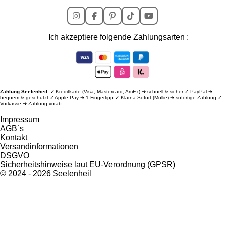
I
F
P
T
Y
n
a
i
i
o
s
c
n
k
u
Ich akzeptiere folgende Zahlungsarten :
t
e
t
T
T
a
b
e
o
u
g
o
r
k
b
r
o
e
e
a
k
s
m
t
Zahlung Seelenheil
: ✓ Kreditkarte (Visa, Mastercard, AmEx) ➔ schnell & sicher ✓ PayPal ➔
bequem & geschützt ✓ Apple Pay ➔ 1-Fingertipp ✓ Klarna Sofort (Mollie) ➔ sofortige Zahlung ✓
Vorkasse ➔ Zahlung vorab
Impressum
AGB´s
Kontakt
Versandinformationen
DSGVO
Sicherheitshinweise l
aut EU-Verordnung (GPSR)
© 2024 - 2026 Seelenheil