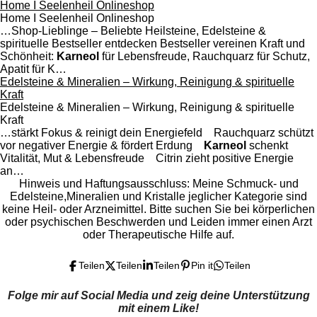
Home I Seelenheil Onlineshop
Home I Seelenheil Onlineshop
…Shop-Lieblinge – Beliebte Heilsteine, Edelsteine &
spirituelle Bestseller entdecken Bestseller vereinen Kraft und
Schönheit:
Karneol
für Lebensfreude, Rauchquarz für Schutz,
Apatit für K…
Edelsteine & Mineralien – Wirkung, Reinigung & spirituelle
Kraft
Edelsteine & Mineralien – Wirkung, Reinigung & spirituelle
Kraft
…stärkt Fokus & reinigt dein Energiefeld Rauchquarz schützt
vor negativer Energie & fördert Erdung
Karneol
schenkt
Vitalität, Mut & Lebensfreude Citrin zieht positive Energie
an…
Hinweis und Haftungsausschluss: Meine
Schmuck- und
Edelsteine,Mineralien und Kristalle jeglicher Kategorie sind
keine Heil- oder Arzneimittel. Bitte suchen Sie bei körperlichen
oder psychischen Beschwerden und Leiden immer einen Arzt
oder Therapeutische Hilfe auf.
Teilen
Teilen
Teilen
Pin it
Teilen
Folge mir auf Social Media und zeig deine Unterstützung
mit einem Like!