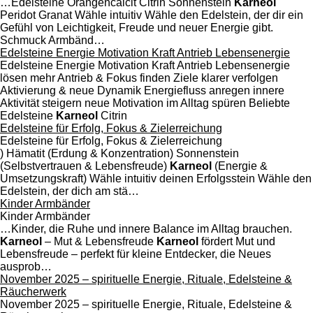
…Edelsteine Orangencalcit Citrin Sonnenstein
Karneol
Peridot Granat Wähle intuitiv Wähle den Edelstein, der dir ein
Gefühl von Leichtigkeit, Freude und neuer Energie gibt.
Schmuck Armbänd…
Edelsteine Energie Motivation Kraft Antrieb Lebensenergie
Edelsteine Energie Motivation Kraft Antrieb Lebensenergie
lösen mehr Antrieb & Fokus finden Ziele klarer verfolgen
Aktivierung & neue Dynamik Energiefluss anregen innere
Aktivität steigern neue Motivation im Alltag spüren Beliebte
Edelsteine
Karneol
Citrin
Edelsteine für Erfolg, Fokus & Zielerreichung
Edelsteine für Erfolg, Fokus & Zielerreichung
) Hämatit (Erdung & Konzentration) Sonnenstein
(Selbstvertrauen & Lebensfreude)
Karneol
(Energie &
Umsetzungskraft) Wähle intuitiv deinen Erfolgsstein Wähle den
Edelstein, der dich am stä…
Kinder Armbänder
Kinder Armbänder
…Kinder, die Ruhe und innere Balance im Alltag brauchen.
Karneol
– Mut & Lebensfreude
Karneol
fördert Mut und
Lebensfreude – perfekt für kleine Entdecker, die Neues
ausprob…
November 2025 – spirituelle Energie, Rituale, Edelsteine &
Räucherwerk
November 2025 – spirituelle Energie, Rituale, Edelsteine &