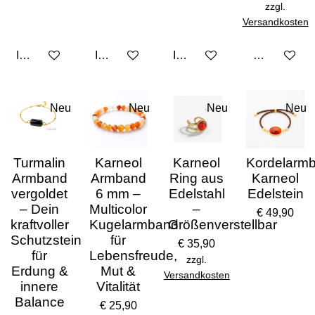
zzgl.
Versandkosten
In den Warenkorb
In den Warenkorb
In den Warenkorb
Bei Verfügba
Neu
Neu
Neu
Neu
Turmalin
Karneol
Karneol
Kordelarm
Armband
Armband
Ring aus
Karneol
vergoldet
6 mm –
Edelstahl
Edelstein
– Dein
Multicolor
–
€ 49,90
kraftvoller
Kugelarmband
Größenverstellbar
Schutzstein
für
€ 35,90
für
Lebensfreude,
zzgl.
Erdung &
Mut &
Versandkosten
innere
Vitalität
Balance
€ 25,90