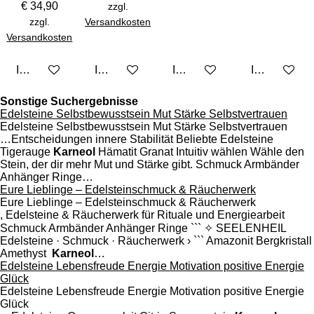
€ 34,90
zzgl.
zzgl.
Versandkosten
Versandkosten
In den Warenkorb
In den Warenkorb
In den Warenkorb
In den Ware
Sonstige Suchergebnisse
Edelsteine Selbstbewusstsein Mut Stärke Selbstvertrauen
Edelsteine Selbstbewusstsein Mut Stärke Selbstvertrauen
…Entscheidungen innere Stabilität Beliebte Edelsteine
Tigerauge
Karneol
Hämatit Granat Intuitiv wählen Wähle den
Stein, der dir mehr Mut und Stärke gibt. Schmuck Armbänder
Anhänger Ringe…
Eure Lieblinge – Edelsteinschmuck & Räucherwerk
Eure Lieblinge – Edelsteinschmuck & Räucherwerk
, Edelsteine & Räucherwerk für Rituale und Energiearbeit
Schmuck Armbänder Anhänger Ringe ``` ✧ SEELENHEIL
Edelsteine · Schmuck · Räucherwerk › ``` Amazonit Bergkristall
Amethyst
Karneol
…
Edelsteine Lebensfreude Energie Motivation positive Energie
Glück
Edelsteine Lebensfreude Energie Motivation positive Energie
Glück