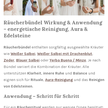
Räucherbündel Wirkung & Anwendung
– energetische Reinigung, Aura &
Edelsteine
Räucherbündel
enthalten sorgfältig ausgewählte Kräuter
wie
Weißer Salbei
,
Weißer Salbei mit Drachenblut
,
Zeder
,
Blauer Salbei
oder
Yerba Buena / Minze
. Je nach
Bündel variiert die Kombination der Kräuter. Alle
unterstützen
Klarheit
,
innere Ruhe
und
Balance
und
eignen sich für
Rituale
,
Aura-Reinigung
und das
Reinigen
von Edelsteinen
.
Anwendung – Schritt für Schritt
Für ein
Räucherritual
werden nur wenige Dinge benötigt: