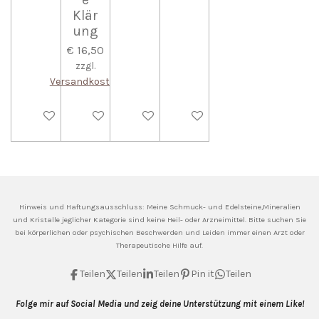
Klär
ung
€ 16,50
zzgl.
Versandkosten
In den Warenkorb
In den Warenkorb
In den Warenkorb
In den Warenkorb
Hinweis und Haftungsausschluss: Meine
Schmuck- und Edelsteine,Mineralien
und Kristalle jeglicher Kategorie sind keine Heil- oder Arzneimittel. Bitte suchen Sie
bei körperlichen oder psychischen Beschwerden und Leiden immer einen Arzt oder
Therapeutische Hilfe auf.
Teilen
Teilen
Teilen
Pin it
Teilen
Folge mir auf Social Media und zeig deine Unterstützung mit einem Like!