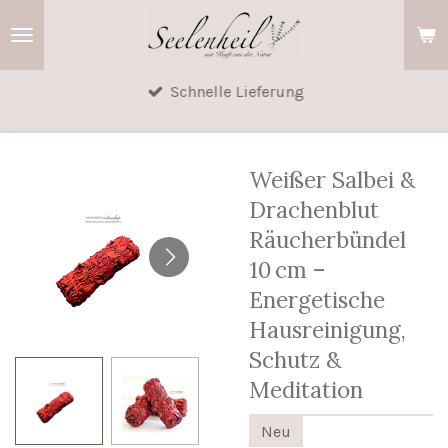
Zum
Hauptinhalt
springen
Schnelle Lieferung
Weißer Salbei &
Drachenblut
Räucherbündel
10 cm –
Energetische
Hausreinigung,
Schutz &
Meditation
Neu