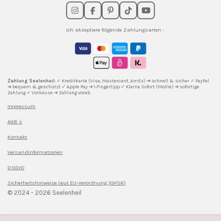
I
F
P
T
Y
n
a
i
i
o
s
c
n
k
u
Ich akzeptiere folgende Zahlungsarten :
t
e
t
T
T
a
b
e
o
u
g
o
r
k
b
r
o
e
e
a
k
s
m
t
Zahlung Seelenheil
: ✓ Kreditkarte (Visa, Mastercard, AmEx) ➔ schnell & sicher ✓ PayPal
➔ bequem & geschützt ✓ Apple Pay ➔ 1-Fingertipp ✓ Klarna Sofort (Mollie) ➔ sofortige
Zahlung ✓ Vorkasse ➔ Zahlung vorab
Impressum
AGB´s
Kontakt
Versandinformationen
DSGVO
Sicherheitshinweise l
aut EU-Verordnung (GPSR)
© 2024 - 2026 Seelenheil