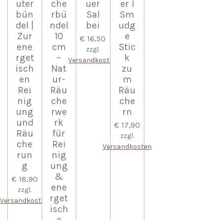
uter
che
uer
er I
bün
rbü
Sal
Sm
del |
ndel
bei
udg
Zur
10
e
€ 16,50
ene
cm
Stic
zzgl.
rget
–
k
Versandkosten
isch
Nat
zu
en
ur-
m
Rei
Räu
Räu
nig
che
che
ung
rwe
rn
und
rk
€ 17,90
Räu
für
zzgl.
che
Rei
Versandkosten
run
nig
g
ung
&
€ 18,90
ene
zzgl.
rget
Versandkosten
isch
e