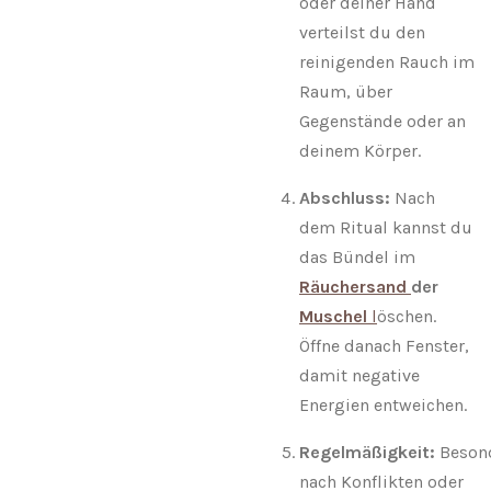
oder deiner Hand
verteilst du den
reinigenden Rauch im
Raum, über
Gegenstände oder an
deinem Körper.
Abschluss:
Nach
dem Ritual kannst du
das Bündel im
Räuchersand
der
Muschel
l
öschen.
Öffne danach Fenster,
damit negative
Energien entweichen.
Regelmäßigkeit:
Beson
nach Konflikten oder