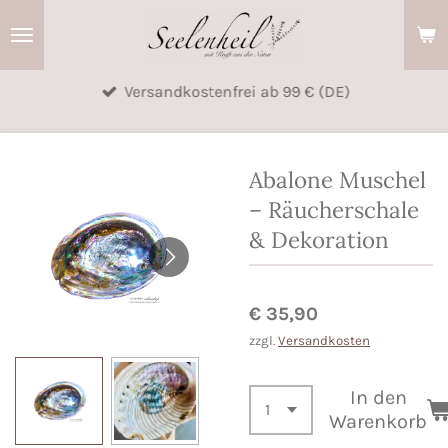
Zum
Hauptinhalt
springen
Versandkostenfrei ab 99 € (DE)
Abalone Muschel
– Räucherschale
& Dekoration
€ 35,90
zzgl.
Versandkosten
In den
Warenkorb