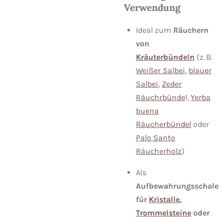
Verwendung
Ideal zum
Räuchern
von
Kräuterbündeln
(z. B.
Weißer Salbei
,
blauer
Salbei
,
Zeder
Räuchrbünde
l,
Yerba
buena
Räucherbündel
oder
Palo Santo
Räucherholz
)
Als
Aufbewahrungsschale
für
Kristalle
,
Trommelsteine
oder