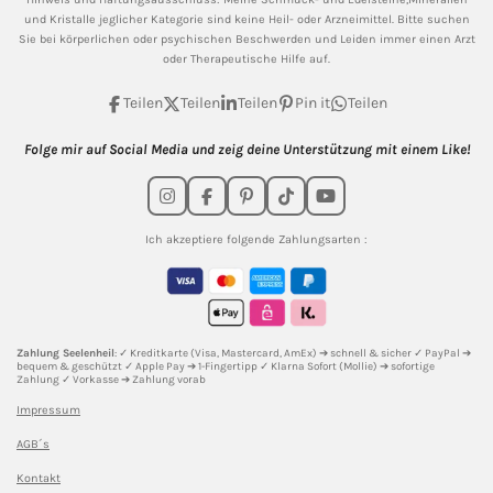
und Kristalle jeglicher Kategorie sind keine Heil- oder Arzneimittel. Bitte suchen
Sie bei körperlichen oder psychischen Beschwerden und Leiden immer einen Arzt
oder Therapeutische Hilfe auf.
Teilen
Teilen
Teilen
Pin it
Teilen
Folge mir auf Social Media und zeig deine Unterstützung mit einem Like!
I
F
P
T
Y
n
a
i
i
o
s
c
n
k
u
Ich akzeptiere folgende Zahlungsarten :
t
e
t
T
T
a
b
e
o
u
g
o
r
k
b
r
o
e
e
a
k
s
m
t
Zahlung Seelenheil
: ✓ Kreditkarte (Visa, Mastercard, AmEx) ➔ schnell & sicher ✓ PayPal ➔
bequem & geschützt ✓ Apple Pay ➔ 1-Fingertipp ✓ Klarna Sofort (Mollie) ➔ sofortige
Zahlung ✓ Vorkasse ➔ Zahlung vorab
Impressum
AGB´s
Kontakt