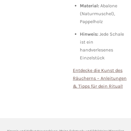
Material:
Abalone
(Naturmuschel),
Pappelholz
Hinweis:
Jede Schale
ist ein
handverlesenes
Einzelstück
Entdecke die Kunst des
Räucherns – Anleitungen
& Tipps für dein Ritual!
Hinweis und Haftungsausschluss: Meine
Schmuck- und Edelsteine,Mineralien