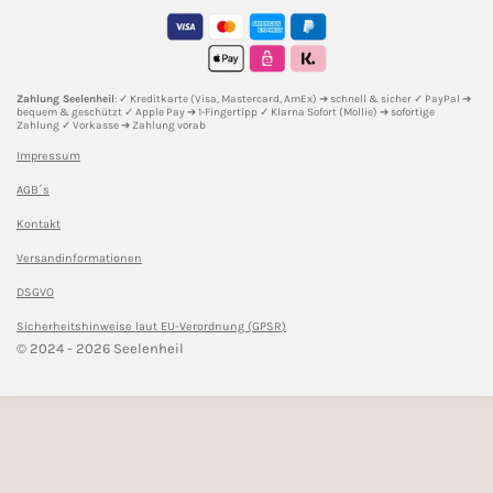
t
e
t
T
T
a
b
e
o
u
g
o
r
k
b
r
o
e
e
a
k
s
m
t
Zahlung Seelenheil
: ✓ Kreditkarte (Visa, Mastercard, AmEx) ➔ schnell & sicher ✓ PayPal ➔
bequem & geschützt ✓ Apple Pay ➔ 1-Fingertipp ✓ Klarna Sofort (Mollie) ➔ sofortige
Zahlung ✓ Vorkasse ➔ Zahlung vorab
Impressum
AGB´s
Kontakt
Versandinformationen
DSGVO
Sicherheitshinweise l
aut EU-Verordnung (GPSR)
© 2024 - 2026 Seelenheil