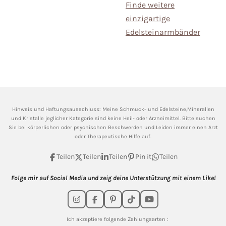
Finde weitere
einzigartige
Edelsteinarmbänder
Hinweis und Haftungsausschluss: Meine
Schmuck- und Edelsteine,Mineralien
und Kristalle jeglicher Kategorie sind keine Heil- oder Arzneimittel. Bitte suchen
Sie bei körperlichen oder psychischen Beschwerden und Leiden immer einen Arzt
oder Therapeutische Hilfe auf.
Teilen
Teilen
Teilen
Pin it
Teilen
Folge mir auf Social Media und zeig deine Unterstützung mit einem Like!
I
F
P
T
Y
n
a
i
i
o
s
c
n
k
u
Ich akzeptiere folgende Zahlungsarten :