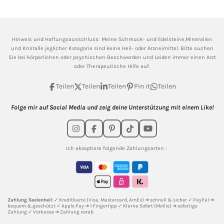
Hinweis und Haftungsausschluss: Meine
Schmuck- und Edelsteine,Mineralien
und Kristalle jeglicher Kategorie sind keine Heil- oder Arzneimittel. Bitte suchen
Sie bei körperlichen oder psychischen Beschwerden und Leiden immer einen Arzt
oder Therapeutische Hilfe auf.
Teilen
Teilen
Teilen
Pin it
Teilen
Folge mir auf Social Media und zeig deine Unterstützung mit einem Like!
I
F
P
T
Y
n
a
i
i
o
s
c
n
k
u
Ich akzeptiere folgende Zahlungsarten :
t
e
t
T
T
a
b
e
o
u
g
o
r
k
b
r
o
e
e
a
k
s
m
t
Zahlung Seelenheil
: ✓ Kreditkarte (Visa, Mastercard, AmEx) ➔ schnell & sicher ✓ PayPal ➔
bequem & geschützt ✓ Apple Pay ➔ 1-Fingertipp ✓ Klarna Sofort (Mollie) ➔ sofortige
Zahlung ✓ Vorkasse ➔ Zahlung vorab