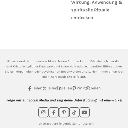
Wirkung, Anwendung &
spirituelle Rituale
entdecken
Hinweis und Haftungsausschluss: Meine
Schmuck- und Edelsteine,Mineralien
und Kristalle jeglicher Kategorie sind keine Heil- oder Arzneimittel. Bitte suchen
Sie bei körperlichen oder psychischen Beschwerden und Leiden immer einen Arzt
oder Therapeutische Hilfe auf.
Teilen
Teilen
Teilen
Pin it
Teilen
Folge mir auf Social Media und zeig deine Unterstützung mit einem Like!
I
F
P
T
Y
n
a
i
i
o
s
c
n
k
u
Ich akzeptiere folgende Zahlungsarten :
t
e
t
T
T