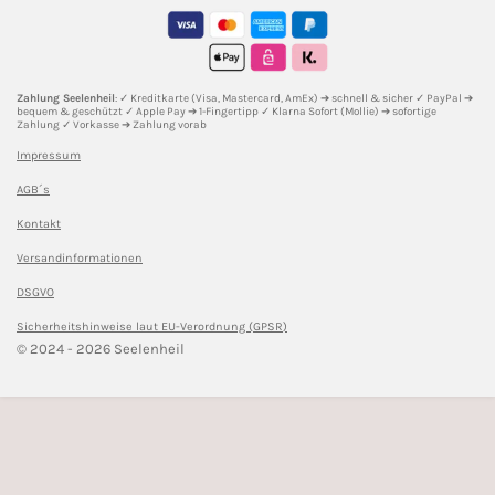
a
b
e
o
u
g
o
r
k
b
r
o
e
e
a
k
s
m
t
Zahlung Seelenheil
: ✓ Kreditkarte (Visa, Mastercard, AmEx) ➔ schnell & sicher ✓ PayPal ➔
bequem & geschützt ✓ Apple Pay ➔ 1-Fingertipp ✓ Klarna Sofort (Mollie) ➔ sofortige
Zahlung ✓ Vorkasse ➔ Zahlung vorab
Impressum
AGB´s
Kontakt
Versandinformationen
DSGVO
Sicherheitshinweise l
aut EU-Verordnung (GPSR)
© 2024 - 2026 Seelenheil