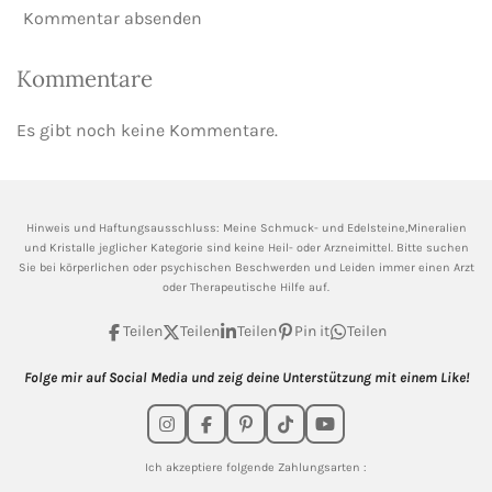
Kommentar absenden
Kommentare
Es gibt noch keine Kommentare.
Hinweis und Haftungsausschluss: Meine
Schmuck- und Edelsteine,Mineralien
und Kristalle jeglicher Kategorie sind keine Heil- oder Arzneimittel. Bitte suchen
Sie bei körperlichen oder psychischen Beschwerden und Leiden immer einen Arzt
oder Therapeutische Hilfe auf.
Teilen
Teilen
Teilen
Pin it
Teilen
Folge mir auf Social Media und zeig deine Unterstützung mit einem Like!
I
F
P
T
Y
n
a
i
i
o
s
c
n
k
u
Ich akzeptiere folgende Zahlungsarten :
t
e
t
T
T