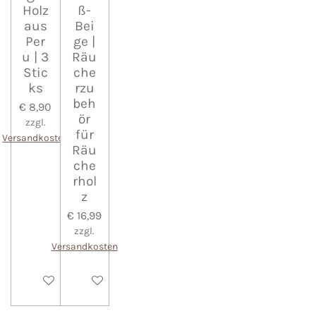
Holz
ß-
aus
Bei
Per
ge |
u | 3
Räu
Stic
che
ks
rzu
beh
€ 8,90
ör
zzgl.
für
Versandkosten
Räu
che
rhol
z
€ 16,99
zzgl.
Versandkosten
In den Warenkorb
In den Warenkorb