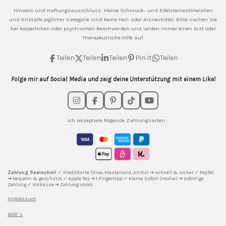
Hinweis und Haftungsausschluss: Meine
Schmuck- und Edelsteine,Mineralien
und Kristalle jeglicher Kategorie sind keine Heil- oder Arzneimittel. Bitte suchen Sie
bei körperlichen oder psychischen Beschwerden und Leiden immer einen Arzt oder
Therapeutische Hilfe auf.
Teilen
Teilen
Teilen
Pin it
Teilen
Folge mir auf Social Media und zeig deine Unterstützung mit einem Like!
I
F
P
T
Y
n
a
i
i
o
s
c
n
k
u
Ich akzeptiere folgende Zahlungsarten :
t
e
t
T
T
a
b
e
o
u
g
o
r
k
b
r
o
e
e
a
k
s
m
t
Zahlung Seelenheil
: ✓ Kreditkarte (Visa, Mastercard, AmEx) ➔ schnell & sicher ✓ PayPal
➔ bequem & geschützt ✓ Apple Pay ➔ 1-Fingertipp ✓ Klarna Sofort (Mollie) ➔ sofortige
Zahlung ✓ Vorkasse ➔ Zahlung vorab
Impressum
AGB´s