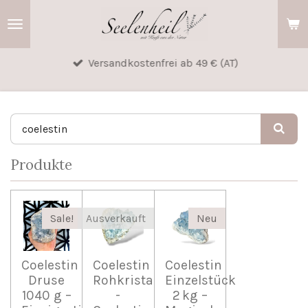
Zum
Hauptinhalt
springen
Versandkostenfrei ab 49 € (AT)
Produkte
Sale!
Ausverkauft
Neu
Coelestin
Coelestin
Coelestin
Druse
Rohkristall
Einzelstück
1040 g –
-
2 kg –