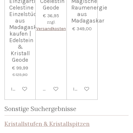
Einzigartiges
Coelestin
Magische
Celestine
Geode
Raumenergie
Einzelstück
aus
€ 36,95
aus
Madagaskar
zzgl.
Madagaskar
€ 349,00
Versandkosten
kaufen |
Edelstein
&
Kristall
Geode
€ 99,99
€ 125,90
In den Warenkorb
Bei Verfügbarkeit benachrichtigen
In den Warenkorb
Sonstige Suchergebnisse
Kristallstufen & Kristallspitzen