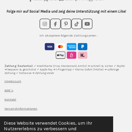
Folge mir auf Social Media und zeig deine Unterstützung mit einem Like!
I
F
P
T
Y
n
a
i
i
o
s
c
n
k
u
Ich akzeptiere folgende Zahlungsarten :
t
e
t
T
T
a
b
e
o
u
g
o
r
k
b
r
o
e
e
a
k
s
m
t
Zahlung Seelenheil
: ✓ Kreditkarte (Visa, Mastercard, AmEx) ➔ schnell & sicher ✓ PayPal
➔ bequem & geschützt ✓ Apple Pay ➔ 1-Fingertipp ✓ Klarna Sofort (Mollie) ➔ sofortige
Zahlung ✓ Vorkasse ➔ Zahlung vorab
Impressum
AGB´s
Kontakt
Versandinformationen
DSGVO
Diese Website verwendet Cookies, um Ihr
Sicherheitshinweise l
aut EU-Verordnung (GPSR)
Nutzererlebnis zu verbessern und