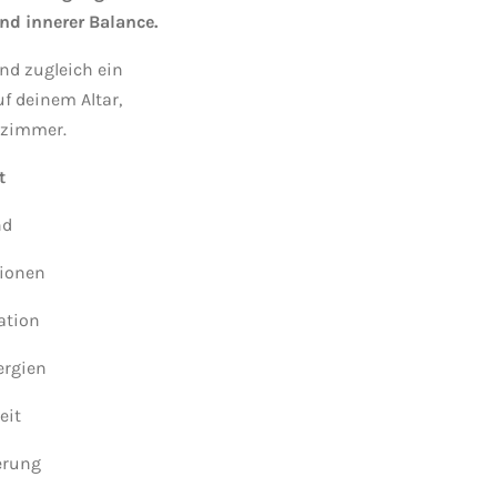
d innerer Balance.
und zugleich ein
auf deinem Altar,
nzimmer.
t
nd
tionen
tation
nergien
eit
ierung