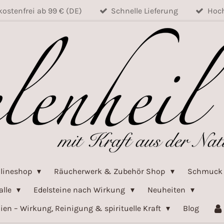
ostenfrei ab 99 € (DE)
Schnelle Lieferung
Hoch
nlineshop
Räucherwerk & Zubehör Shop
Schmuc
alle
Edelsteine nach Wirkung
Neuheiten
ien – Wirkung, Reinigung & spirituelle Kraft
Blog