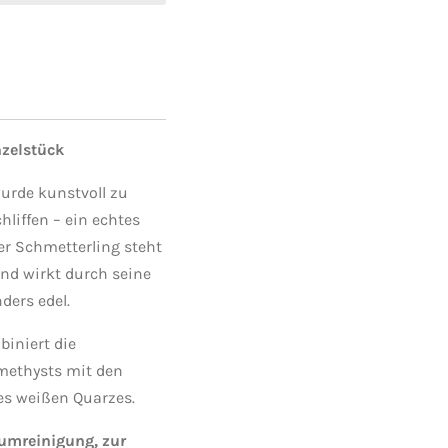
nzelstück
urde kunstvoll zu
liffen – ein echtes
er Schmetterling steht
und wirkt durch seine
ders edel.
iniert die
methysts mit den
es weißen Quarzes.
aumreinigung, zur