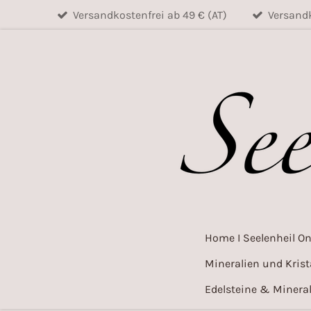
Versandkostenfrei ab 49 € (AT)
Versandk
Zum
Hauptinhalt
springen
Home I Seelenheil O
Mineralien und Krist
Edelsteine & Mineral