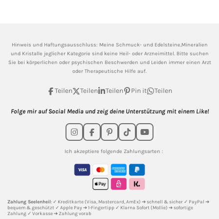
Hinweis und Haftungsausschluss: Meine
Schmuck- und Edelsteine,Mineralien
und Kristalle jeglicher Kategorie sind keine Heil- oder Arzneimittel. Bitte suchen
Sie bei körperlichen oder psychischen Beschwerden und Leiden immer einen Arzt
oder Therapeutische Hilfe auf.
Teilen
Teilen
Teilen
Pin it
Teilen
Folge mir auf Social Media und zeig deine Unterstützung mit einem Like!
I
F
P
T
Y
n
a
i
i
o
s
c
n
k
u
Ich akzeptiere folgende Zahlungsarten :
t
e
t
T
T
a
b
e
o
u
g
o
r
k
b
r
o
e
e
a
k
s
m
t
Zahlung Seelenheil
: ✓ Kreditkarte (Visa, Mastercard, AmEx) ➔ schnell & sicher ✓ PayPal ➔
bequem & geschützt ✓ Apple Pay ➔ 1-Fingertipp ✓ Klarna Sofort (Mollie) ➔ sofortige
Zahlung ✓ Vorkasse ➔ Zahlung vorab