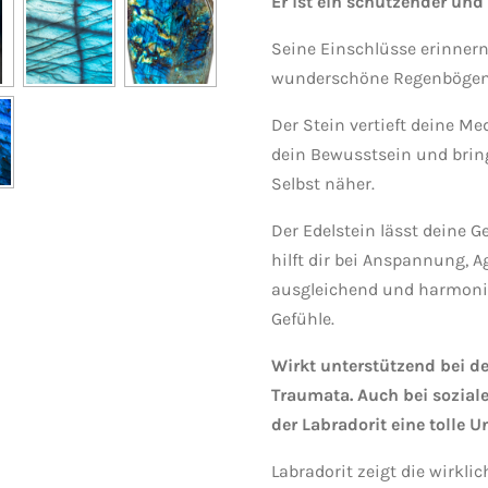
Er ist ein schützender und
Seine Einschlüsse erinnern
wunderschöne Regenbögen
Der Stein vertieft deine Me
dein Bewusstsein und bring
Selbst näher.
Der Edelstein lässt deine Ge
hilft dir bei Anspannung, A
ausgleichend und harmonis
Gefühle.
Wirkt unterstützend bei d
Traumata. Auch bei sozial
der Labradorit eine tolle U
Labradorit zeigt die wirkli