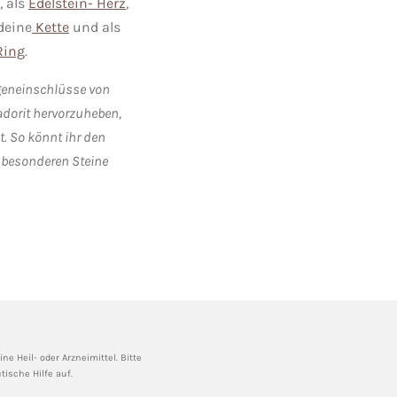
, als
Edelstein- Herz
,
deine
Kette
und als
Ring
.
geneinschlüsse von
dorit hervorzuheben,
t. So könnt ihr den
 besonderen Steine
e Heil- oder Arzneimittel. Bitte
ische Hilfe auf.