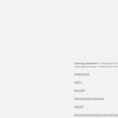
Zahlung Seelenheil
: ✓ Kreditkarte 
sofortige Zahlung ✓ Vorkasse ➔ Zah
Impressum
AGB´s
Kontakt
Versandinformationen
DSGVO
Sicherheitshinweise l
aut EU-Ve