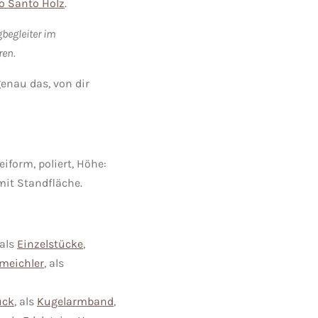
o Santo Holz
.
begleiter im
ren.
genau das, von dir
eiform, poliert, Höhe:
 mit Standfläche.
 als
Einzelstücke
,
eichler
, als
ück
, als
Kugelarmband
,