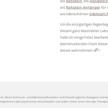
als
Rohstein
, als
Handstein
als
Rohstein Anhänger
für 
wunderschönen
Edelstahl 
Um die einzigartigen Regenbo
diesem ganz besonderen Labra
habe ich einige Fotos bearbeite
beeindruckenden Flash dieser
besser wahrnehmen!
🌈✨
ss: Meine
Schmuck- und Edelsteine,Mineralien und Kristalle jeglicher Kategorie sind kein
körperlichen oder psychischen Beschwerden und Leiden immer einen Arzt oder Therapeut