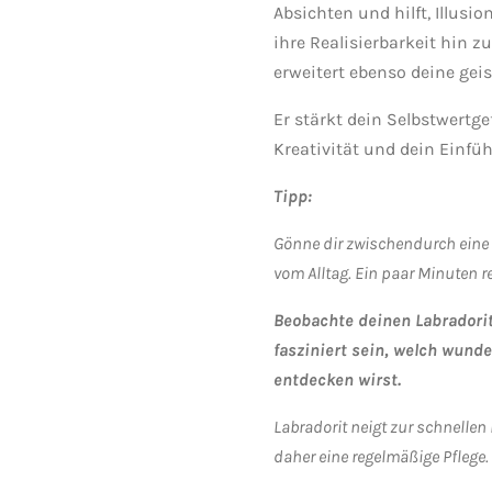
Absichten und hilft, Illusi
ihre Realisierbarkeit hin z
erweitert ebenso deine ge
Er stärkt dein Selbstwertgef
Kreativität und dein Einf
Tipp:
Gönne dir zwischendurch eine
vom Alltag. Ein paar Minuten r
Beobachte deinen Labradorit
fasziniert sein, welch wun
entdecken wirst.
Labradorit neigt zur schnellen
daher eine regelmäßige Pflege.