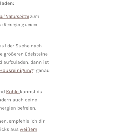
laden:
all Naturspitze
zum
n Reinigung deiner
auf der Suche nach
ne größeren Edelsteine
d aufzuladen, dann ist
Hausreinigung
“ genau
nd
Kohle
kannst du
ndern auch deine
nergien befreien.
hen, empfehle ich dir
icks aus
weißem