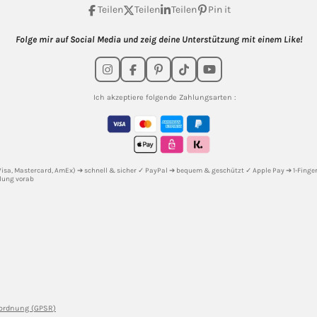
Teilen
Teilen
Teilen
Pin it
Folge mir auf Social Media und zeig deine Unterstützung mit einem Like!
I
F
P
T
Y
n
a
i
i
o
s
c
n
k
u
Ich akzeptiere folgende Zahlungsarten :
t
e
t
T
T
a
b
e
o
u
g
o
r
k
b
r
o
e
e
a
k
s
m
t
(Visa, Mastercard, AmEx) ➔ schnell & sicher ✓ PayPal ➔ bequem & geschützt ✓ Apple Pay ➔ 1-Fingert
lung vorab
rordnung (GPSR)