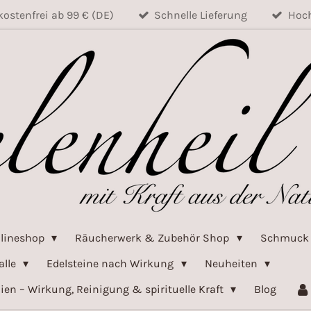
ostenfrei ab 99 € (DE)
Schnelle Lieferung
Hoch
nlineshop
Räucherwerk & Zubehör Shop
Schmuc
alle
Edelsteine nach Wirkung
Neuheiten
ien – Wirkung, Reinigung & spirituelle Kraft
Blog