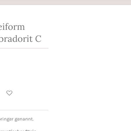
eiform
bradorit C
bringer genannt.