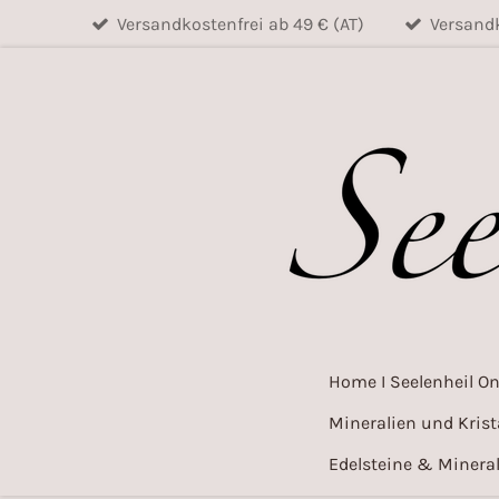
Versandkostenfrei ab 49 € (AT)
Versandk
Zum
Hauptinhalt
springen
Home I Seelenheil O
Mineralien und Krist
Edelsteine & Mineral