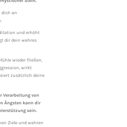
 mystischer Stein.
 dich an
.
ditation und erhöht
t dir dein wahres
fühle wieder fließen,
ggression, wirkt
iert zusätzlich deine
er Verarbeitung von
en Ängsten kann dir
nterstützung sein.
chen Ziele und wahren