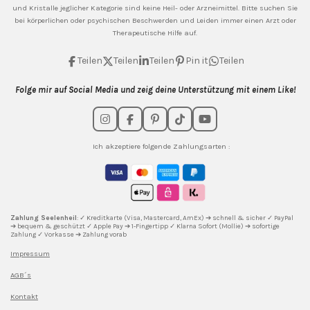
und Kristalle jeglicher Kategorie sind keine Heil- oder Arzneimittel. Bitte suchen Sie
bei körperlichen oder psychischen Beschwerden und Leiden immer einen Arzt oder
Therapeutische Hilfe auf.
Teilen
Teilen
Teilen
Pin it
Teilen
Folge mir auf Social Media und zeig deine Unterstützung mit einem Like!
I
F
P
T
Y
n
a
i
i
o
s
c
n
k
u
Ich akzeptiere folgende Zahlungsarten :
t
e
t
T
T
a
b
e
o
u
g
o
r
k
b
r
o
e
e
a
k
s
m
t
Zahlung Seelenheil
: ✓ Kreditkarte (Visa, Mastercard, AmEx) ➔ schnell & sicher ✓ PayPal
➔ bequem & geschützt ✓ Apple Pay ➔ 1-Fingertipp ✓ Klarna Sofort (Mollie) ➔ sofortige
Zahlung ✓ Vorkasse ➔ Zahlung vorab
Impressum
AGB´s
Kontakt