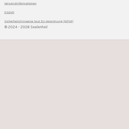
Versandinformationen
DSGVO
Sicherheitshinweise l
aut EU-Verordnung (GPSR)
© 2024 - 2026 Seelenheil