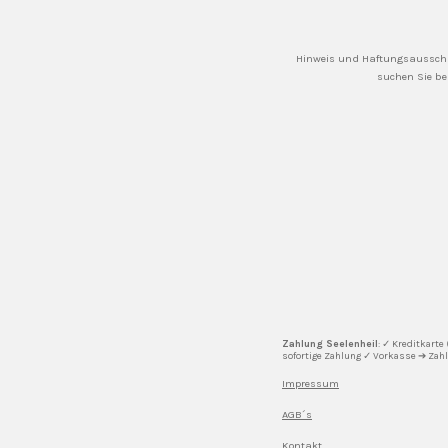
Hinweis und Haftungsausschl
suchen Sie be
Zahlung Seelenheil
: ✓ Kreditkarte
sofortige Zahlung ✓ Vorkasse ➔ Zah
Impressum
AGB´s
Kontakt