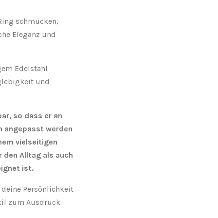
 Ring schmücken,
iche Eleganz und
gem Edelstahl
nglebigkeit und
bar, so dass er an
n angepasst werden
nem vielseitigen
 den Alltag als auch
ignet ist.
deine Persönlichkeit
Stil zum Ausdruck