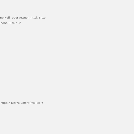
 Heil- oder Arzneimittel. Bitte
che Hilfe auf.
rtipp ✓ Klarna Sofort (Mollie) ➔