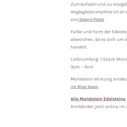
Zum Aufladen und zur energet
Wegbegleiter empfehle ich dir 
eine
Selenit-Platte
.
Farbe und Form der Edelst
abweichen, da es sich um 
handelt.
Lieferumfang: 1 Stück Mond
3cm – 4cm
Mondstein Wirkung entde
im Blog lesen
Alle Mondstein Edelsteine
Armbänder jetzt online im