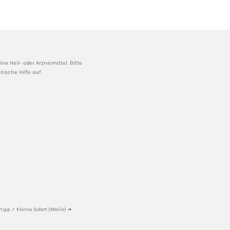
e Heil- oder Arzneimittel. Bitte
ische Hilfe auf.
ipp ✓ Klarna Sofort (Mollie) ➔