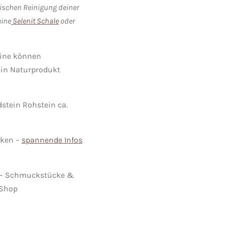
ischen Reinigung deiner
eine
Selenit Schale
oder
eine können
ein Naturprodukt
stein Rohstein ca.
cken –
spannende Infos
– Schmuckstücke &
 Shop