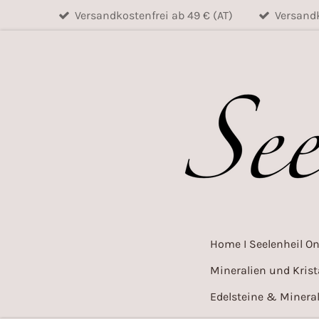
Versandkostenfrei ab 49 € (AT)
Versandk
Zum
Hauptinhalt
springen
Home I Seelenheil O
Mineralien und Krist
Edelsteine & Mineral