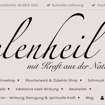
ostenfrei ab 99 € (DE)
Schnelle Lieferung
Hoch
nlineshop
Räucherwerk & Zubehör Shop
Schmuc
alle
Edelsteine nach Wirkung
Neuheiten
ien – Wirkung, Reinigung & spirituelle Kraft
Blog