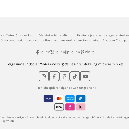
ss: Meine
Schmuck- und Edelsteine,Mineralien und Kristalle jeglicher Kategorie sind kein
körperlichen oder psychischen Beschwerden und Leiden immer einen Arzt oder Therapeut
Teilen
Teilen
Teilen
Pin it
Folge mir auf Social Media und zeig deine Unterstützung mit einem Like!
I
F
P
T
Y
n
a
i
i
o
s
c
n
k
u
Ich akzeptiere folgende Zahlungsarten :
t
e
t
T
T
a
b
e
o
u
g
o
r
k
b
r
o
e
e
a
k
s
m
t
(Visa, Mastercard, AmEx) ➔ schnell & sicher ✓ PayPal ➔ bequem & geschützt ✓ Apple Pay ➔ 1-Fingert
lung vorab