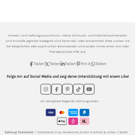
Hinweis und Haftungsausschluss: Meine
Schmuck- und Edelsteine,Mineralien
und Kristalle jeglicher Kategorie sind keine Heil- oder Arzneimittel. Bitte suchen Sie
bei körperlichen oder psychischen Beschwerden und Leiden immer einen Arzt oder
Therapeutische Hilfe auf.
Teilen
Teilen
Teilen
Pin it
Teilen
Folge mir auf Social Media und zeig deine Unterstützung mit einem Like!
I
F
P
T
Y
n
a
i
i
o
s
c
n
k
u
Ich akzeptiere folgende Zahlungsarten :
t
e
t
T
T
a
b
e
o
u
g
o
r
k
b
r
o
e
e
a
k
s
m
t
Zahlung Seelenheil
: ✓ Kreditkarte (Visa, Mastercard, AmEx) ➔ schnell & sicher ✓ PayPal