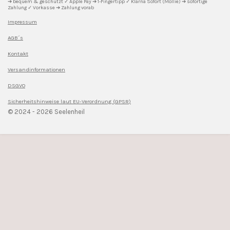
➔ bequem & geschützt ✓ Apple Pay ➔ 1-Fingertipp ✓ Klarna Sofort (Mollie) ➔ sofortige
Zahlung ✓ Vorkasse ➔ Zahlung vorab
Impressum
AGB´s
Kontakt
Versandinformationen
DSGVO
Sicherheitshinweise l
aut EU-Verordnung (GPSR)
© 2024 - 2026 Seelenheil