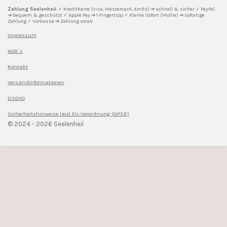
m
t
Zahlung Seelenheil
: ✓ Kreditkarte (Visa, Mastercard, AmEx) ➔ schnell & sicher ✓ PayPal
➔ bequem & geschützt ✓ Apple Pay ➔ 1-Fingertipp ✓ Klarna Sofort (Mollie) ➔ sofortige
Zahlung ✓ Vorkasse ➔ Zahlung vorab
Impressum
AGB´s
Kontakt
Versandinformationen
DSGVO
Sicherheitshinweise l
aut EU-Verordnung (GPSR)
© 2024 - 2026 Seelenheil