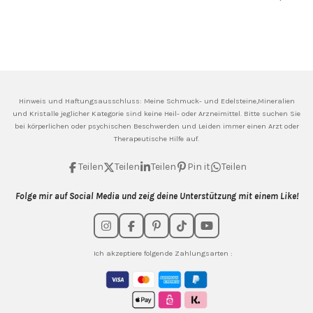
Hinweis und Haftungsausschluss: Meine
Schmuck- und Edelsteine,Mineralien
und Kristalle jeglicher Kategorie sind keine Heil- oder Arzneimittel. Bitte suchen Sie
bei körperlichen oder psychischen Beschwerden und Leiden immer einen Arzt oder
Therapeutische Hilfe auf.
Teilen
Teilen
Teilen
Pin it
Teilen
Folge mir auf Social Media und zeig deine Unterstützung mit einem Like!
I
F
P
T
Y
n
a
i
i
o
s
c
n
k
u
Ich akzeptiere folgende Zahlungsarten :
t
e
t
T
T
a
b
e
o
u
g
o
r
k
b
r
o
e
e
a
k
s