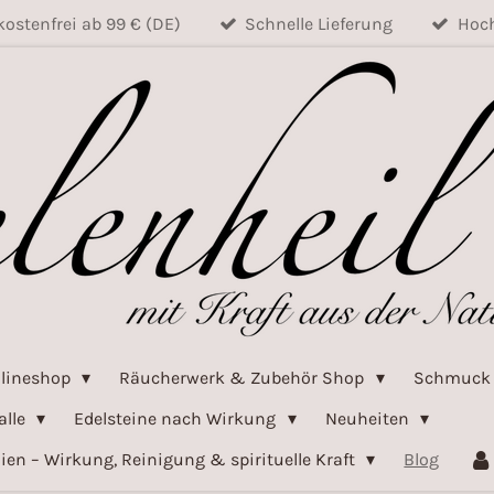
ostenfrei ab 99 € (DE)
Schnelle Lieferung
Hoch
nlineshop
Räucherwerk & Zubehör Shop
Schmuc
alle
Edelsteine nach Wirkung
Neuheiten
ien – Wirkung, Reinigung & spirituelle Kraft
Blog