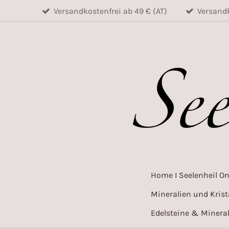
Versandkostenfrei ab 49 € (AT)
Versandk
Zum
Hauptinhalt
springen
Home I Seelenheil O
Mineralien und Krist
Edelsteine & Mineral