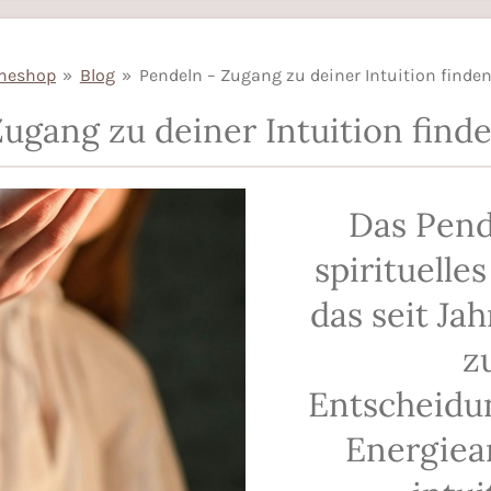
ineshop
»
Blog
»
Pendeln – Zugang zu deiner Intuition finde
ugang zu deiner Intuition find
Das Pende
spirituelle
das seit Ja
z
Entscheidu
Energiea