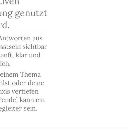
tiven
ng genutzt
rd.
, Antworten aus
stsein sichtbar
anft, klar und
ich.
n einem Thema
hlst oder deine
axis vertiefen
Pendel kann ein
egleiter sein.