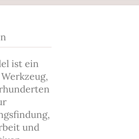
n
en
l ist ein
s Werkzeug,
hrhunderten
ur
ngsfindung,
rbeit und